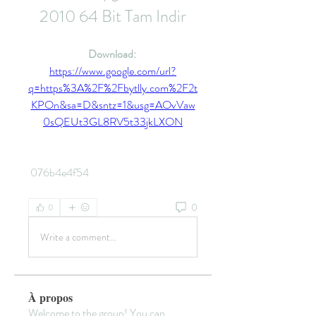
2010 64 Bit Tam Indir
Download: 
https://www.google.com/url?
q=https%3A%2F%2Fbytlly.com%2F2t
KPOn&sa=D&sntz=1&usg=AOvVaw
0sQEUt3GL8RV5t33jkLXON
 076b4e4f54
0
0
Write a comment...
À propos
Welcome to the group! You can