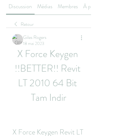
Discussion
Médias
Membres
À propos
Retour
Giles Rogers
18 mai 2023
X Force Keygen 
!!BETTER!! Revit 
LT 2010 64 Bit 
Tam Indir
X Force Keygen Revit LT 