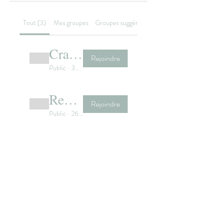
Tout (3)
Mes groupes
Groupes suggérés
Craft, activity and play ideas
Rejoindre
Public
·
301 membres
Remote learning support
Rejoindre
Public
·
26 membres
Meals & nutrition
Rejoindre
Public
·
15 membres
© 2022 by HANNEBICQUE
EMMANUEL -
graphisme.manu@gmail.com