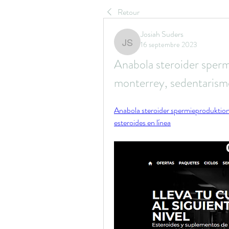
Retour
Josiah Suders
16 septembre 2023
Josiah Suders
Anabola steroider sperm
monterrey, sedentarism
Anabola steroider spermieproduktion
esteroides en línea