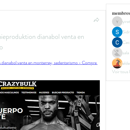
membres
yir
yirata4
Sidr
ieproduktion dianabol venta en 
Ceci
o
sal
 dianabol venta en monterrey, sedentarismo - Compre 
elde
Voir tous