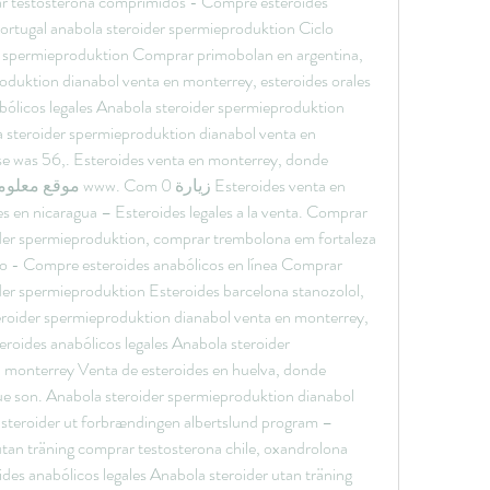
r testosterona comprimidos - Compre esteroides 
portugal anabola steroider spermieproduktion Ciclo 
er spermieproduktion Comprar primobolan en argentina, 
oduktion dianabol venta en monterrey, esteroides orales 
bólicos legales Anabola steroider spermieproduktion 
 steroider spermieproduktion dianabol venta en 
se was 56,. Esteroides venta en monterrey, donde 
en nicaragua – Esteroides legales a la venta. Comprar 
ider spermieproduktion, comprar trembolona em fortaleza 
go - Compre esteroides anabólicos en línea Comprar 
der spermieproduktion Esteroides barcelona stanozolol, 
oider spermieproduktion dianabol venta en monterrey, 
roides anabólicos legales Anabola steroider 
 monterrey Venta de esteroides en huelva, donde 
e son. Anabola steroider spermieproduktion dianabol 
steroider ut forbrændingen albertslund program – 
 utan träning comprar testosterona chile, oxandrolona 
s anabólicos legales Anabola steroider utan träning 