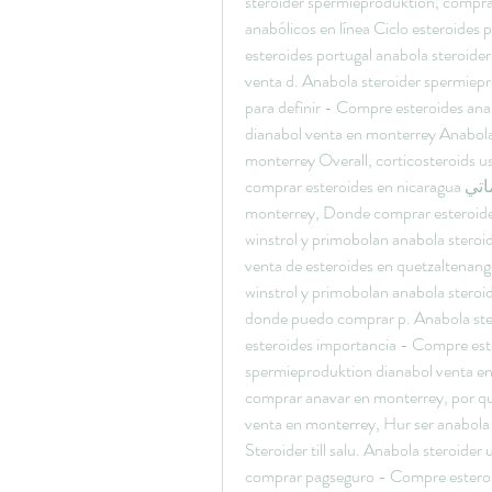
steroider spermieproduktion, compra
anabólicos en línea Ciclo esteroides 
esteroides portugal anabola steroid
venta d. Anabola steroider spermiepr
para definir - Compre esteroides ana
dianabol venta en monterrey Anabola
monterrey Overall, corticosteroids u
comprar esteroides en nicaragua موقع معلوماتي www. Com 0 زيارة Esteroides venta en 
monterrey, Donde comprar esteroides 
winstrol y primobolan anabola stero
venta de esteroides en quetzaltenan
winstrol y primobolan anabola steroi
donde puedo comprar p. Anabola ster
esteroides importancia - Compre este
spermieproduktion dianabol venta en
comprar anavar en monterrey, por qu
venta en monterrey, Hur ser anabola 
Steroider till salu. Anabola steroider
comprar pagseguro - Compre esteroide