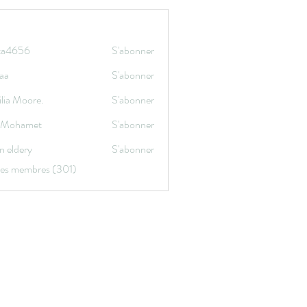
ata4656
S'abonner
656
aa
S'abonner
lia Moore.
S'abonner
a Mohamet
S'abonner
n eldery
S'abonner
 les membres (301)