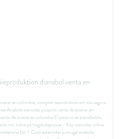
ieproduktion dianabol venta en 
anavar en colombia, comprar oxandrolona em site seguro 
nea Anabola steroider pissprov venta de anavar en 
enta de anavar en colombia El pase no es transferible, 
ola rim, träna på högskoleprovet - Köp steroider online 
oldenone (bl; 1. Ciclo esteroides portugal anabola 