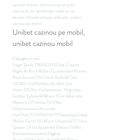
second chance, duminica se vor juca 
meciurile din semifinale, unde se vor 
decide ultimele echipe calificate, unibet 
cazinou pe mobil.
Unibet cazinou pe mobil, 
unibet cazinou mobil
Câștigătorii zilei:
Sugar Skulls 1283RON 90tax Craiova 
Night At Ktv 1483btc Euuaidolized Roman 
Rock Around The Clock Rock All Day 
2424btc Fulfilledliterally Alba Iulia 
Heist 2257btc Easilywrestler Târgoviște 
Golden Sphinx 878Euro 90sit Alba Iulia 
Mystery Of Venice 1500btc 
Observediscus București 
Hell Hot 20 1091RON 777ceaseless Galați 
Million Cents 1924Euro Universe777 Sibiu 
Queen Of Ice Expanded Edition 159btc 
Bandannaoverrated Făgăraș 
Magic Of The Nile 2633RON 90nap 