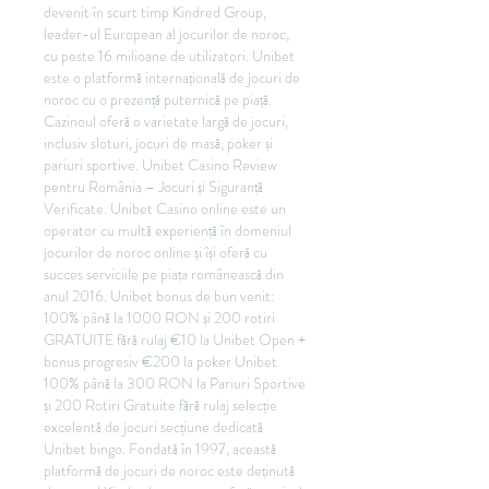
devenit în scurt timp Kindred Group, 
leader-ul European al jocurilor de noroc, 
cu peste 16 milioane de utilizatori. Unibet 
este o platformă internațională de jocuri de 
noroc cu o prezență puternică pe piață. 
Cazinoul oferă o varietate largă de jocuri, 
inclusiv sloturi, jocuri de masă, poker și 
pariuri sportive. Unibet Casino Review 
pentru România – Jocuri și Siguranță 
Verificate. Unibet Casino online este un 
operator cu multă experiență în domeniul 
jocurilor de noroc online și își oferă cu 
succes serviciile pe piața românească din 
anul 2016. Unibet bonus de bun venit: 
100% până la 1000 RON și 200 rotiri 
GRATUITE fără rulaj €10 la Unibet Open + 
bonus progresiv €200 la poker Unibet 
100% până la 300 RON la Pariuri Sportive 
și 200 Rotiri Gratuite fără rulaj selecție 
excelentă de jocuri secțiune dedicată 
Unibet bingo. Fondată în 1997, această 
platformă de jocuri de noroc este deținută 