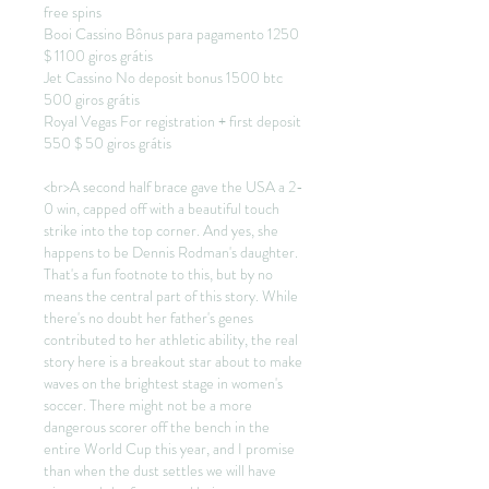
free spins
Booi Cassino Bônus para pagamento 1250 
$ 1100 giros grátis
Jet Cassino No deposit bonus 1500 btc 
500 giros grátis
Royal Vegas For registration + first deposit 
550 $ 50 giros grátis
<br>A second half brace gave the USA a 2-
0 win, capped off with a beautiful touch 
strike into the top corner. And yes, she 
happens to be Dennis Rodman's daughter. 
That's a fun footnote to this, but by no 
means the central part of this story. While 
there's no doubt her father's genes 
contributed to her athletic ability, the real 
story here is a breakout star about to make 
waves on the brightest stage in women's 
soccer. There might not be a more 
dangerous scorer off the bench in the 
entire World Cup this year, and I promise 
than when the dust settles we will have 