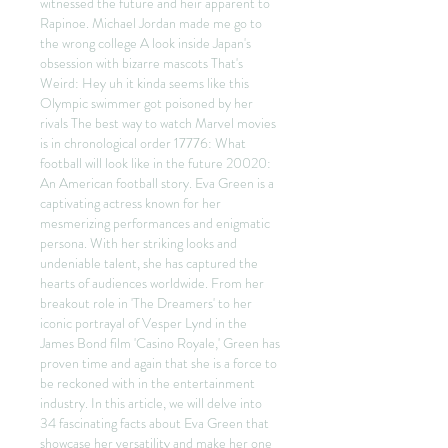
witnessed the future and heir apparent to 
Rapinoe. Michael Jordan made me go to 
the wrong college A look inside Japan's 
obsession with bizarre mascots That's 
Weird: Hey uh it kinda seems like this 
Olympic swimmer got poisoned by her 
rivals The best way to watch Marvel movies 
is in chronological order 17776: What 
football will look like in the future 20020: 
An American football story. Eva Green is a 
captivating actress known for her 
mesmerizing performances and enigmatic 
persona. With her striking looks and 
undeniable talent, she has captured the 
hearts of audiences worldwide. From her 
breakout role in 'The Dreamers' to her 
iconic portrayal of Vesper Lynd in the 
James Bond film 'Casino Royale,' Green has 
proven time and again that she is a force to 
be reckoned with in the entertainment 
industry. In this article, we will delve into 
34 fascinating facts about Eva Green that 
showcase her versatility and make her one 