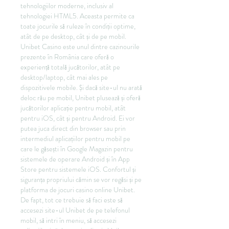
tehnologiilor moderne, inclusiv al 
tehnologiei HTML5. Aceasta permite ca 
toate jocurile să ruleze în condiții optime, 
atât de pe desktop, cât și de pe mobil. 
Unibet Casino este unul dintre cazinourile 
prezente în România care oferă o 
experiență totală jucătorilor, atât pe 
desktop/laptop, cât mai ales pe 
dispozitivele mobile. Și dacă site-ul nu arată 
deloc rău pe mobil, Unibet plusează și oferă 
jucătorilor aplicație pentru mobil, atât 
pentru iOS, cât și pentru Android. Ei vor 
putea juca direct din browser sau prin 
intermediul aplicațiilor pentru mobil pe 
care le găsești în Google Magazin pentru 
sistemele de operare Android și în App 
Store pentru sistemele iOS. Confortul și 
siguranța propriului cămin se vor regăsi și pe 
platforma de jocuri casino online Unibet. 
De fapt, tot ce trebuie să faci este să 
accesezi site-ul Unibet de pe telefonul 
mobil, să intri în meniu, să accesezi 