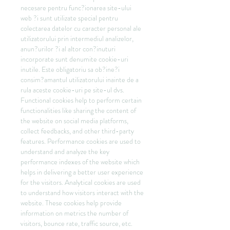
necesare pentru func?ionarea site-ului 
web ?i sunt utilizate special pentru 
colectarea datelor cu caracter personal ale 
utilizatorului prin intermediul analizelor, 
anun?urilor ?i al altor con?inuturi 
incorporate sunt denumite cookie-uri 
inutile. Este obligatoriu sa ob?ine?i 
consim?amantul utilizatorului inainte de a 
rula aceste cookie-uri pe site-ul dvs. 
Functional cookies help to perform certain 
functionalities like sharing the content of 
the website on social media platforms, 
collect feedbacks, and other third-party 
features. Performance cookies are used to 
understand and analyze the key 
performance indexes of the website which 
helps in delivering a better user experience 
for the visitors. Analytical cookies are used 
to understand how visitors interact with the 
website. These cookies help provide 
information on metrics the number of 
visitors, bounce rate, traffic source, etc. 