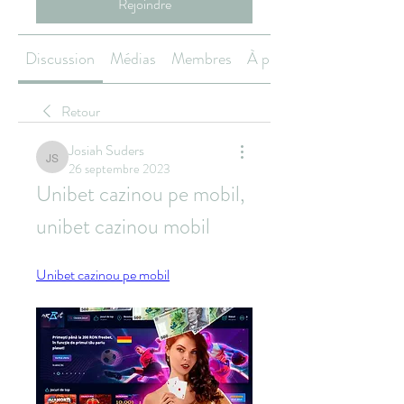
Rejoindre
Discussion
Médias
Membres
À propos
Retour
Josiah Suders
Josiah Suders
26 septembre 2023
Unibet cazinou pe mobil, 
unibet cazinou mobil
Unibet cazinou pe mobil