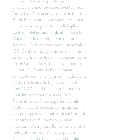
internet. Descărca aplicații pentru 
produsele Unibet pe dispozitivul tau mobil. 
Înregistrează-te acum și profită de bonusul 
tău de bun-venit! Ei vor putea juca direct 
din browser sau prin intermediul aplicațiilor 
pentru mobil pe care le găsești în Google 
Magazin pentru sistemele de operare 
Android și în App Store pentru sistemele 
iOS. Confortul și siguranța propriului cămin 
se vor regăsi și pe platforma de jocuri casino 
online Unibet. Acest bonus cu depunere 
Unibet 2023 este un bonus special 
conceput pentru noii jucători înregistrați pe 
platformă. Bonus de bun venit Unibet îți 
oferă 100% până la 1. Unibet Casino este 
unul dintre cazinourile prezente în 
România care oferă o experiență totală 
jucătorilor, atât pe desktop/laptop, cât mai 
ales pe dispozitivele mobile. Și dacă site-ul 
nu arată deloc rău pe mobil, Unibet 
plusează și oferă jucătorilor aplicație pentru 
mobil, atât pentru iOS, cât și pentru 
Android.  Daca trece de faza sferturilor ' 