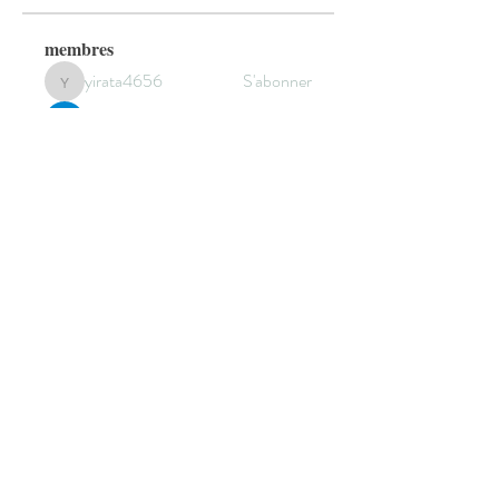
membres
yirata4656
S'abonner
yirata4656
Sidraa
S'abonner
Cecilia Moore.
S'abonner
sala Mohamet
S'abonner
elden eldery
S'abonner
Voir tous les membres (301)
© 2022 by HANNEBICQUE
EMMANUEL -
graphisme.manu@gmail.com