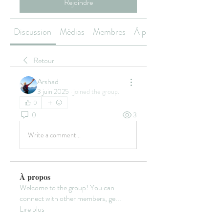
Rejoindre
Discussion
Médias
Membres
À propos
Retour
Arshad
3 juin 2025
·
joined the group.
0
0
3
Write a comment...
À propos
Welcome to the group! You can
connect with other members, ge
...
Lire plus