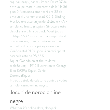
roșu sau negru, par sau impar. Există 37 de 
diviziuni pe roată, numerotate de la 1 la 36 
și un 0. Versiunea americană are 38 de 
diviziuni și una numerotată 00. Și Sizzling 
Hot Deluxe este un joc de păcănele 77777 
simplu, cu fructe și șeptari. Structura este 
clasică și are 5 linii de plată. Acest joc cu 
dublaje 77777 este chiar mai simplu decât 
precedentele, în sensul că are doar un 
simbol Scatter care plătește oriunde. 
Coeficientul RTP al jocului cu cărți aparat 
păcănele este de 95,66%. 
&quot;Gwendolen at the roulette 
table&quot; – 1910 illustration to George 
Eliot &#39;s &quot;Daniel 
Deronda&quot;. 
Introdu datele de calatorie pentru a vedea 
tarifele, casino online negru.
Jocuri de noroc online 
negre
Whether it’s online slots, blackjack, 