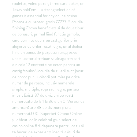
roulette, video poker, three card poker, or 
Texas hold’em – a strong selection of 
games is essential for any online casino. 
Pacanele cu șeptari gratis 7️7️7️7️7️. Sloturile 
Shining Crown beneficiaza si de doua tipuri 
de bonusuri, primul fiind functia gamble, 
care permite dublarea castigurilor prin 
alegerea culorilor rosu/negru, iar al doilea 
fiind un bonus de jackpoturi progresive, 
unde jucatorul trebuie sa aleaga trei carti 
din cele 12 existente pe ecran pentru un 
castig fabulos! Jocurile de ruletă sunt jocuri 
de noroc pur. Jucătorii pot miza pe orice 
număr de pe roată, inclusiv numerele 
simple, multiple, roșu sau negru, par sau 
impar. Există 37 de diviziuni pe roată, 
numerotate de la 1 la 36 și un 0. Versiunea 
americană are 38 de diviziuni și una 
numerotată 00. Superbet Casino Online 
și-a făcut loc în celebrul grup select de 
casino online fără depunere pentru ca tu să 
te bucuri de experiența inedită alături de 