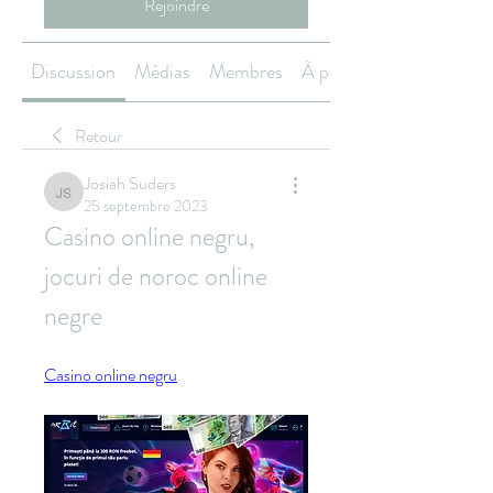
Rejoindre
Discussion
Médias
Membres
À propos
Retour
Josiah Suders
Josiah Suders
25 septembre 2023
Casino online negru, 
jocuri de noroc online 
negre
Casino online negru