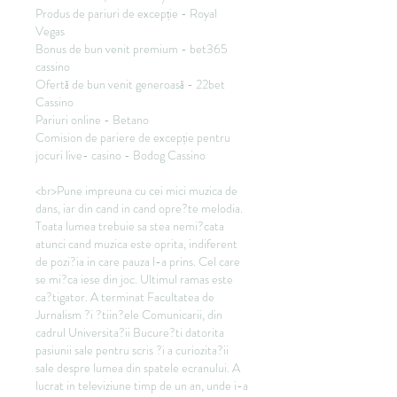
Produs de pariuri de excepție - Royal 
Vegas
Bonus de bun venit premium - bet365 
cassino
Ofertă de bun venit generoasă - 22bet 
Cassino
Pariuri online - Betano
Comision de pariere de excepție pentru 
jocuri live- casino - Bodog Cassino
<br>Pune impreuna cu cei mici muzica de 
dans, iar din cand in cand opre?te melodia. 
Toata lumea trebuie sa stea nemi?cata 
atunci cand muzica este oprita, indiferent 
de pozi?ia in care pauza l-a prins. Cel care 
se mi?ca iese din joc. Ultimul ramas este 
ca?tigator. A terminat Facultatea de 
Jurnalism ?i ?tiin?ele Comunicarii, din 
cadrul Universita?ii Bucure?ti datorita 
pasiunii sale pentru scris ?i a curiozita?ii 
sale despre lumea din spatele ecranului. A 
lucrat in televiziune timp de un an, unde i-a 