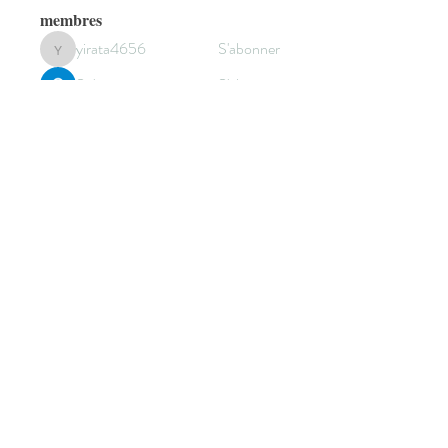
membres
yirata4656
S'abonner
yirata4656
Sidraa
S'abonner
Cecilia Moore.
S'abonner
sala Mohamet
S'abonner
elden eldery
S'abonner
Voir tous les membres (301)
© 2022 by HANNEBICQUE
EMMANUEL -
graphisme.manu@gmail.com