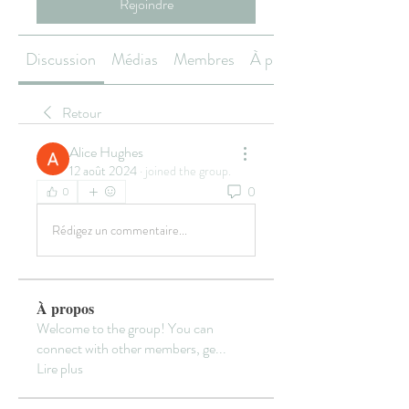
Rejoindre
Discussion
Médias
Membres
À propos
Retour
Alice Hughes
12 août 2024
·
joined the group.
0
0
Rédigez un commentaire...
À propos
Welcome to the group! You can
connect with other members, ge
...
Lire plus