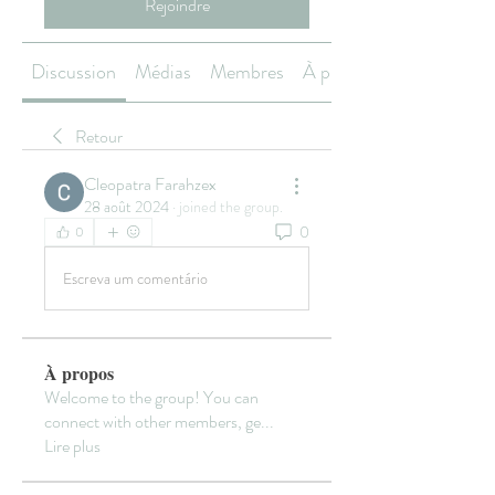
Rejoindre
Discussion
Médias
Membres
À propos
Retour
Cleopatra Farahzex
28 août 2024
·
joined the group.
0
0
Escreva um comentário
À propos
Welcome to the group! You can
connect with other members, ge
...
Lire plus