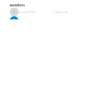
membres
yirata4656
S'abonner
yirata4656
Sidraa
S'abonner
Cecilia Moore.
S'abonner
sala Mohamet
S'abonner
elden eldery
S'abonner
Voir tous les membres (301)
© 2022 by HANNEBICQUE
EMMANUEL -
graphisme.manu@gmail.com