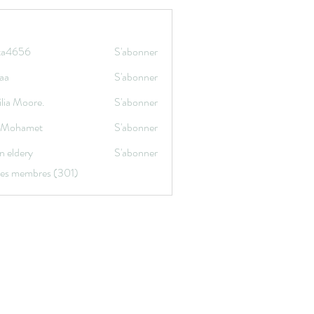
ata4656
S'abonner
656
aa
S'abonner
lia Moore.
S'abonner
a Mohamet
S'abonner
n eldery
S'abonner
 les membres (301)