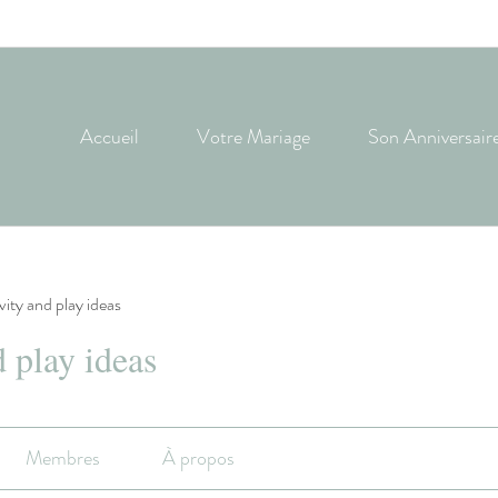
Accueil
Votre Mariage
Son Anniversair
ivity and play ideas
d play ideas
Membres
À propos