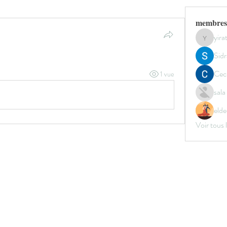
membres
yir
yirata4
Sidr
Ceci
1 vue
sal
elde
Voir tous