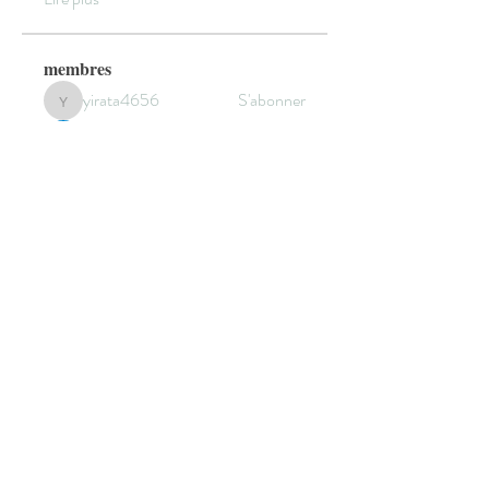
membres
yirata4656
S'abonner
yirata4656
Sidraa
S'abonner
Cecilia Moore.
S'abonner
sala Mohamet
S'abonner
elden eldery
S'abonner
Voir tous les membres (301)
© 2022 by HANNEBICQUE
EMMANUEL -
graphisme.manu@gmail.com