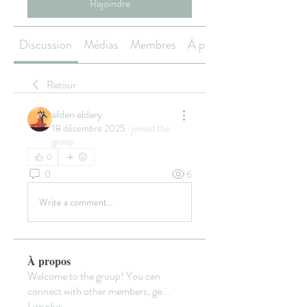
Rejoindre
Discussion
Médias
Membres
À propos
Retour
elden eldery
18 décembre 2025
·
joined the
group.
0
0
6
Write a comment...
À propos
Welcome to the group! You can
connect with other members, ge
...
Lire plus