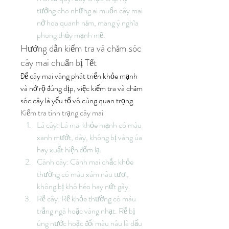
tưởng cho những ai muốn cây mai 
nở hoa quanh năm, mang ý nghĩa 
phong thủy mạnh mẽ.
Hướng dẫn kiểm tra và chăm sóc 
cây mai chuẩn bị Tết
Để cây mai vàng phát triển khỏe mạnh 
và nở rộ đúng dịp, việc kiểm tra và chăm 
sóc cây là yếu tố vô cùng quan trọng.
Kiểm tra tình trạng cây mai
Lá cây: Lá mai khỏe mạnh có màu 
xanh mướt, dày, không bị vàng úa 
hay xuất hiện đốm lạ.
Cành cây: Cành mai chắc khỏe 
thường có màu xám nâu tươi, 
không bị khô héo hay nứt gãy.
Rễ cây: Rễ khỏe thường có màu 
trắng ngà hoặc vàng nhạt. Rễ bị 
úng nước hoặc đổi màu nâu là dấu 