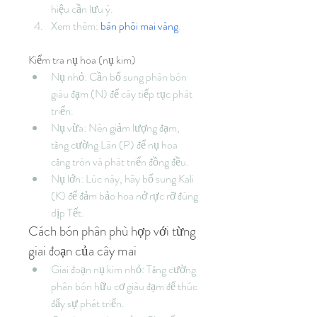
hiệu cần lưu ý.
Xem thêm: 
bán phôi mai vàng
.
Kiểm tra nụ hoa (nụ kim)
Nụ nhỏ: Cần bổ sung phân bón 
giàu đạm (N) để cây tiếp tục phát 
triển.
Nụ vừa: Nên giảm lượng đạm, 
tăng cường Lân (P) để nụ hoa 
căng tròn và phát triển đồng đều.
Nụ lớn: Lúc này, hãy bổ sung Kali 
(K) để đảm bảo hoa nở rực rỡ đúng 
dịp Tết.
Cách bón phân phù hợp với từng 
giai đoạn của cây mai
Giai đoạn nụ kim nhỏ: Tăng cường 
phân bón hữu cơ giàu đạm để thúc 
đẩy sự phát triển.