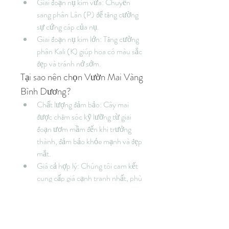
Giai đoạn nụ kim vừa: Chuyển 
sang phân Lân (P) để tăng cường 
sự cứng cáp của nụ.
Giai đoạn nụ kim lớn: Tăng cường 
phân Kali (K) giúp hoa có màu sắc 
đẹp và tránh nở sớm.
Tại sao nên chọn Vườn Mai Vàng 
Bình Dương?
Chất lượng đảm bảo: Cây mai 
được chăm sóc kỹ lưỡng từ giai 
đoạn ươm mầm đến khi trưởng 
thành, đảm bảo khỏe mạnh và đẹp 
mắt.
Giá cả hợp lý: Chúng tôi cam kết 
cung cấp giá cạnh tranh nhất, phù 
hợp với mọi ngân sách.
Đội ngũ tư vấn nhiệt tình: Sẵn sàng 
hỗ trợ bạn chọn được cây mai ưng 
ý và chia sẻ bí quyết chăm sóc hiệu 