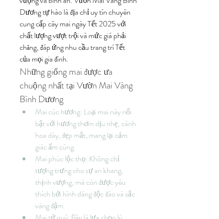
vượng và bình an. Vườn Mai Vàng Bình 
Dương tự hào là địa chỉ uy tín chuyên 
cung cấp cây mai ngày Tết 2025 với 
chất lượng vượt trội và mức giá phải 
chăng, đáp ứng nhu cầu trang trí Tết 
của mọi gia đình.
Những giống mai được ưa 
chuộng nhất tại Vườn Mai Vàng 
Bình Dương
Mai cúc hương: Loại mai này nổi 
bật với hương thơm dịu nhẹ, cánh 
hoa dày, đẹp mắt, mang lại cảm 
giác ấm cúng.
Mai phúc lộc thọ: Không chỉ 
tượng trưng cho sự an khang, 
thịnh vượng, mà còn được yêu 
thích bởi hình dáng độc đáo và sắc 
vàng đậm.
Mai tứ quý: Đây là lựa chọn lý 