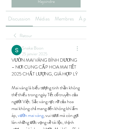
Rejoindre
Discussion
Médias
Membres
À propos
Retour
Snake Boon
25 janvier 2025
VƯỜN MAI VÀNG BÌNH DƯƠNG 
– NƠI CUNG CẤP HOA MAI TẾT 
2025 CHẤT LƯỢNG, GIÁ HỢP LÝ
Mai vàng là biểu tượng tinh thần không 
thể thiếu trong ngày Tết cổ truyền của 
người Việt. Sắc vàng rực rỡ của hoa 
mai không chỉ mang đến không khí ấm 
áp, 
vườn mai vàng
, vui tươi mà còn gợi 
lên những ước vọng về tài lộc, thịnh 