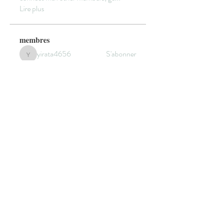
Lire plus
membres
yirata4656
S'abonner
yirata4656
Sidraa
S'abonner
Cecilia Moore.
S'abonner
sala Mohamet
S'abonner
elden eldery
S'abonner
Voir tous les membres (301)
© 2022 by HANNEBICQUE
EMMANUEL -
graphisme.manu@gmail.com