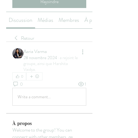
Rejoindre
Discussion
Médias
Membres
À propos
Retour
Aaria Varma
28 novembre 2024
·
a rejoint le
groupe, ainsi que
Harshita
Vaidya
.
0
0
1
Write a comment...
À propos
Welcome to the group! You can
connect with other members, ge
...