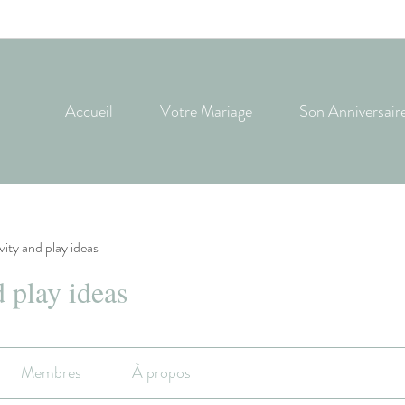
Accueil
Votre Mariage
Son Anniversair
ivity and play ideas
d play ideas
Membres
À propos