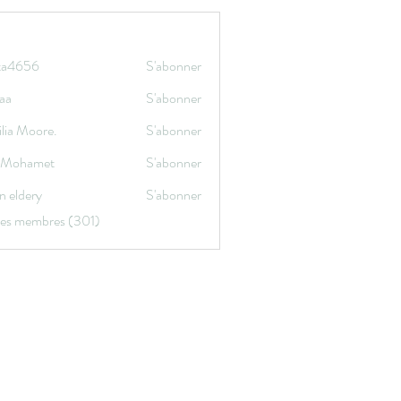
ata4656
S'abonner
656
aa
S'abonner
lia Moore.
S'abonner
a Mohamet
S'abonner
n eldery
S'abonner
 les membres (301)