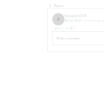
Retour
felipepalma108
28 mai 2024
·
joined the group
felipepalma108
0
Write a comment...