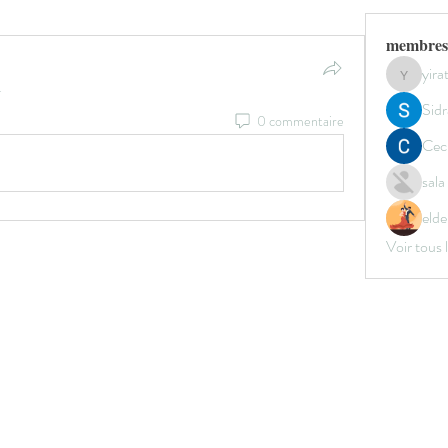
membres
yir
yirata4
.
Sidr
0 commentaire
Ceci
sal
elde
Voir tous