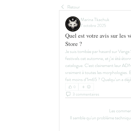
Retour
Marina Tkachuk
7 octobre 2025
Quel est votre avis sur les
Store ?
Je suis tombée par hasard sur Venga S
festivals cet automne, et j’ai été éto
catalogue. C’est clairement leur ADN
vraiment à toutes les morphologies. E
fait moins d’1m65 ? Quelqu’un a déjà 
0
3 commentaires
Les comment
Il semble qu'un problème techniqu