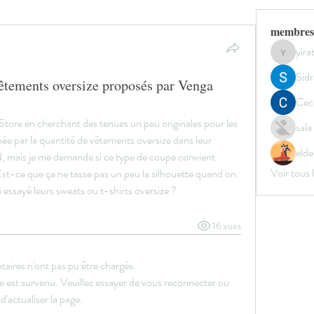
membres
yir
yirata4
Sidr
 vêtements oversize proposés par Venga
Ceci
tore en cherchant des tenues un peu originales pour les 
sal
nnée par la quantité de vêtements oversize dans leur 
elde
, mais je me demande si ce type de coupe convient 
Voir tous
st-ce que ça ne tasse pas un peu la silhouette quand on 
essayé leurs sweats ou t-shirts oversize ?
16 vues
aires n'ont pas pu être chargés.
e est survenu. Veuillez essayer de vous reconnecter ou
d'actualiser la page.