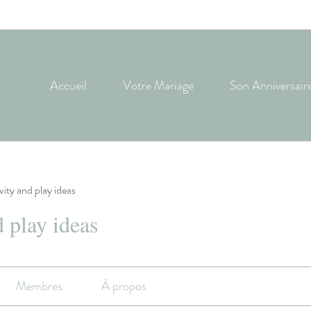
Accueil
Votre Mariage
Son Anniversair
ivity and play ideas
d play ideas
Membres
À propos