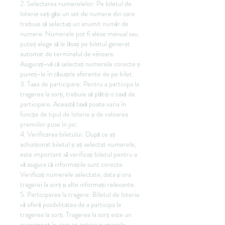
2. Selectarea numerelelor: Pe biletul de 
loterie veți găsi un set de numere din care 
trebuie să selectați un anumit număr de 
numere. Numerele pot fi alese manual sau 
puteți alege să le lăsați pe biletul generat 
automat de terminalul de vânzare. 
Asigurați-vă că selectați numerele corecte și 
puneți-le în căsuțele aferente de pe bilet.
3. Taxa de participare: Pentru a participa la 
tragerea la sorți, trebuie să plătiți o taxă de 
participare. Această taxă poate varia în 
funcție de tipul de loterie și de valoarea 
premiilor puse în joc.
4. Verificarea biletului: După ce ați 
achiziționat biletul și ați selectat numerele, 
este important să verificați biletul pentru a 
vă asigura că informațiile sunt corecte. 
Verificați numerele selectate, data și ora 
tragerei la sorți și alte informații relevante.
5. Participarea la tragere: Biletul de loterie 
vă oferă posibilitatea de a participa la 
tragerea la sorți. Tragerea la sorți este un 
eveniment în care se extrag numerele 