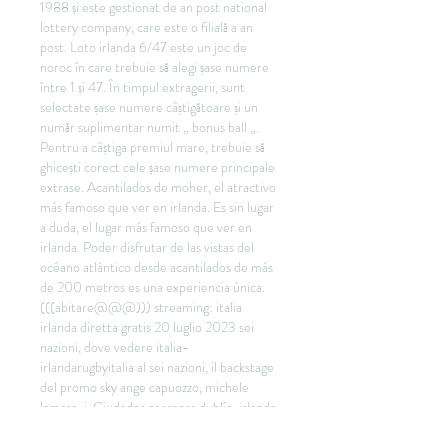
1988 și este gestionat de an post national 
lottery company, care este o filială a an 
post. Loto irlanda 6/47 este un joc de 
noroc în care trebuie să alegi șase numere 
între 1 și 47. În timpul extragerii, sunt 
selectate șase numere câștigătoare și un 
număr suplimentar numit „ bonus ball „. 
Pentru a câștiga premiul mare, trebuie să 
ghicești corect cele șase numere principale 
extrase. Acantilados de moher, el atractivo 
más famoso que ver en irlanda. Es sin lugar 
a duda, el lugar más famoso que ver en 
irlanda. Poder disfrutar de las vistas del 
océano atlántico desde acantilados de más 
de 200 metros es una experiencia única. 
(((abitare@@@))) streaming: italia 
irlanda diretta gratis 20 luglio 2023 sei 
nazioni, dove vedere italia-
irlandarugbyitalia al sei nazioni, il backstage 
del promo sky ange capuozzo, michele 
lamaro, i. Ciudades cercanas dublín, irlanda. 
Encuentre quinientas ciudades cerca de 
dublín, irlanda del más cercano al más 