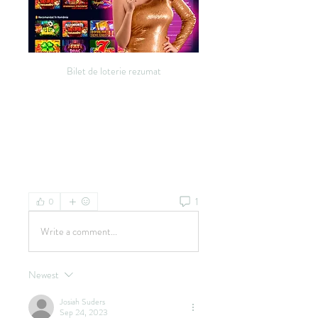
Bilet de loterie rezumat
1
0
Write a comment...
Newest
Josiah Suders
Sep 24, 2023