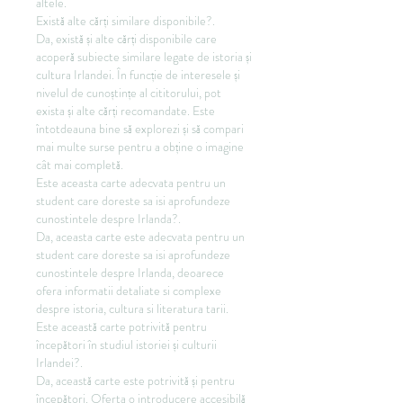
altele.
Există alte cărți similare disponibile?.
Da, există și alte cărți disponibile care 
acoperă subiecte similare legate de istoria și 
cultura Irlandei. În funcție de interesele și 
nivelul de cunoștințe al cititorului, pot 
exista și alte cărți recomandate. Este 
întotdeauna bine să explorezi și să compari 
mai multe surse pentru a obține o imagine 
cât mai completă.
Este aceasta carte adecvata pentru un 
student care doreste sa isi aprofundeze 
cunostintele despre Irlanda?.
Da, aceasta carte este adecvata pentru un 
student care doreste sa isi aprofundeze 
cunostintele despre Irlanda, deoarece 
ofera informatii detaliate si complexe 
despre istoria, cultura si literatura tarii.
Este această carte potrivită pentru 
începători în studiul istoriei și culturii 
Irlandei?.
Da, această carte este potrivită și pentru 
începători. Oferta o introducere accesibilă 