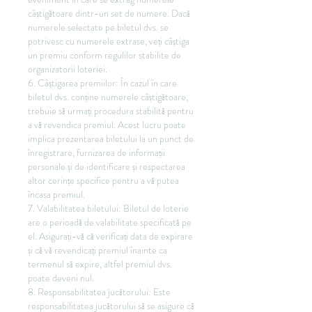
câștigătoare dintr-un set de numere. Dacă 
numerele selectate pe biletul dvs. se 
potrivesc cu numerele extrase, veți câștiga 
un premiu conform regulilor stabilite de 
organizatorii loteriei.
6. Câștigarea premiilor: În cazul în care 
biletul dvs. conține numerele câștigătoare, 
trebuie să urmați procedura stabilită pentru 
a vă revendica premiul. Acest lucru poate 
implica prezentarea biletului la un punct de 
înregistrare, furnizarea de informații 
personale și de identificare și respectarea 
altor cerințe specifice pentru a vă putea 
încasa premiul.
7. Valabilitatea biletului: Biletul de loterie 
are o perioadă de valabilitate specificată pe 
el. Asigurați-vă că verificați data de expirare 
și că vă revendicați premiul înainte ca 
termenul să expire, altfel premiul dvs. 
poate deveni nul.
8. Responsabilitatea jucătorului: Este 
responsabilitatea jucătorului să se asigure că 