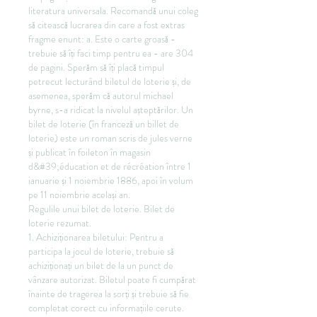
literatura universala. Recomandă unui coleg 
să citească lucrarea din care a fost extras 
fragme enunt: a. Este o carte groasă - 
trebuie să îți faci timp pentru ea - are 304 
de pagini. Sperăm să îți placă timpul 
petrecut lecturând biletul de loterie și, de 
asemenea, sperăm că autorul michael 
byrne, s-a ridicat la nivelul așteptărilor. Un 
bilet de loterie (în franceză un billet de 
loterie) este un roman scris de jules verne 
și publicat în foileton în magasin 
d&#39;éducation et de récréation între 1 
ianuarie și 1 noiembrie 1886, apoi în volum 
pe 11 noiembrie același an. 
Regulile unui bilet de loterie. Bilet de 
loterie rezumat.
1. Achiziționarea biletului: Pentru a 
participa la jocul de loterie, trebuie să 
achiziționați un bilet de la un punct de 
vânzare autorizat. Biletul poate fi cumpărat 
înainte de tragerea la sorți și trebuie să fie 
completat corect cu informațiile cerute.