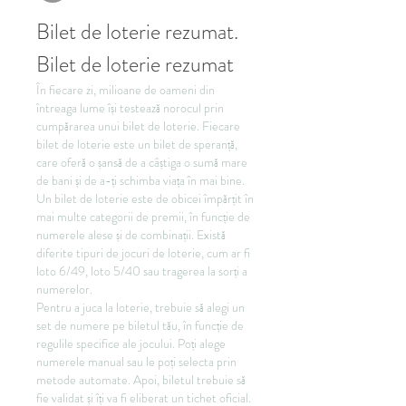
Bilet de loterie rezumat. 
Bilet de loterie rezumat
În fiecare zi, milioane de oameni din 
întreaga lume își testează norocul prin 
cumpărarea unui bilet de loterie. Fiecare 
bilet de loterie este un bilet de speranță, 
care oferă o șansă de a câștiga o sumă mare 
de bani și de a-ți schimba viața în mai bine.
Un bilet de loterie este de obicei împărțit în 
mai multe categorii de premii, în funcție de 
numerele alese și de combinații. Există 
diferite tipuri de jocuri de loterie, cum ar fi 
loto 6/49, loto 5/40 sau tragerea la sorți a 
numerelor.
Pentru a juca la loterie, trebuie să alegi un 
set de numere pe biletul tău, în funcție de 
regulile specifice ale jocului. Poți alege 
numerele manual sau le poți selecta prin 
metode automate. Apoi, biletul trebuie să 
fie validat și îți va fi eliberat un tichet oficial.