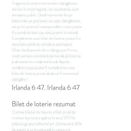
Tragerea la sorți a numerelor câștigătoare 
are loc în mod regulat, iar rezultatele sunt 
anunțate public. Dacă numerele de pe 
biletul tău se potrivesc cu cele câștigătoare, 
vei primi premiul corespunzător, care poate 
fi o sumă de bani sau alte premii în natură.
Cumpărarea unui bilet de loterie poate fi o 
activitate plină de emoție și anticipare. 
Chiar dacă șansele de a câștiga pot fi mici, 
mulți oameni consideră că merită să încerce 
și să viseze la o viață mai bună. Așadar, 
următorul pas poate fi cumpărarea unui 
bilet de loterie și vezi dacă vei fi norocosul 
câștigător!
Irlanda 6 47. Irlanda 6 47
Bilet de loterie rezumat
 Cartea biletul de loterie a fost scrisă de 
michael byrne și a apărut în anul 2017 la 
editura grupul editorial art. Cartea are 304 
de pagini și se încadrează în categoria 