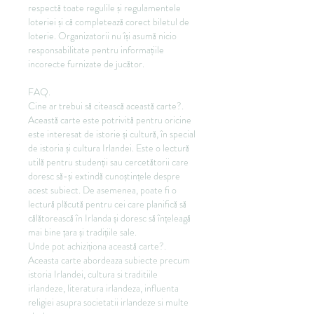
respectă toate regulile și regulamentele 
loteriei și că completează corect biletul de 
loterie. Organizatorii nu își asumă nicio 
responsabilitate pentru informațiile 
incorecte furnizate de jucător.
FAQ.
Cine ar trebui să citească această carte?.
Această carte este potrivită pentru oricine 
este interesat de istorie și cultură, în special 
de istoria și cultura Irlandei. Este o lectură 
utilă pentru studenții sau cercetătorii care 
doresc să-și extindă cunoștințele despre 
acest subiect. De asemenea, poate fi o 
lectură plăcută pentru cei care planifică să 
călătorească în Irlanda și doresc să înțeleagă 
mai bine țara și tradițiile sale.
Unde pot achiziționa această carte?.
Aceasta carte abordeaza subiecte precum 
istoria Irlandei, cultura si traditiile 
irlandeze, literatura irlandeza, influenta 
religiei asupra societatii irlandeze si multe 