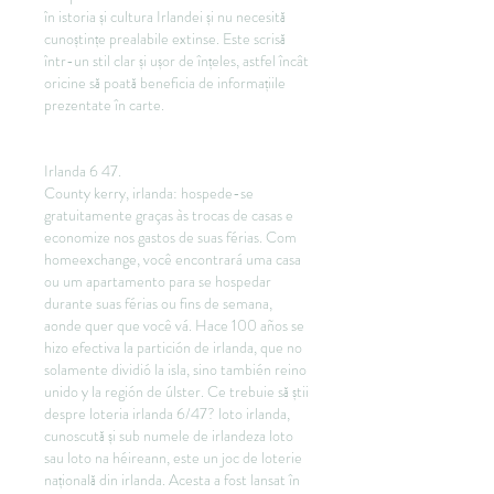
în istoria și cultura Irlandei și nu necesită 
cunoștințe prealabile extinse. Este scrisă 
într-un stil clar și ușor de înțeles, astfel încât 
oricine să poată beneficia de informațiile 
prezentate în carte.
Irlanda 6 47.
County kerry, irlanda: hospede-se 
gratuitamente graças às trocas de casas e 
economize nos gastos de suas férias. Com 
homeexchange, você encontrará uma casa 
ou um apartamento para se hospedar 
durante suas férias ou fins de semana, 
aonde quer que você vá. Hace 100 años se 
hizo efectiva la partición de irlanda, que no 
solamente dividió la isla, sino también reino 
unido y la región de úlster. Ce trebuie să știi 
despre loteria irlanda 6/47? loto irlanda, 
cunoscută și sub numele de irlandeza loto 
sau loto na héireann, este un joc de loterie 
națională din irlanda. Acesta a fost lansat în 