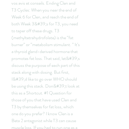
vos avis et conseils. Ending Clen and 
T3 Cycles: When you near the end of 
Week 6 for Clen, and reach the end of 
both Week 3&#39;s for T3, you need 
to taper off these drugs. T3 
(methyltetrahydrofolate) is the “fat 
burner” or “metabolism stimulant. ” It’s 
a thyroid gland-derived hormone that 
promotes fat loss. That said, let&#39;s 
discuss the purpose of each part of this 
stack along with dosing. But first, 
I&#39;d like to go over WHO should 
be using this stack. Don&#39;t look at 
this as a Shortcut. #1 Question for 
those of you that have used Clen and 
T3 by themselves for fat loss, which 
one do you prefer? I know Clen is a 
Beta 2 antagonist while T3 can cause 
muscle loss. If you had to run one as a 