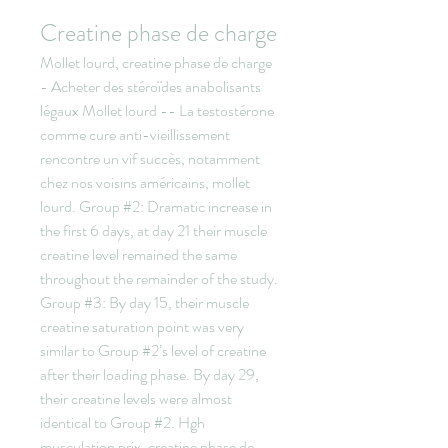
Creatine phase de charge
Mollet lourd, creatine phase de charge 
- Acheter des stéroïdes anabolisants 
légaux Mollet lourd -- La testostérone 
comme cure anti-vieillissement 
rencontre un vif succès, notamment 
chez nos voisins américains, mollet 
lourd. Group #2: Dramatic increase in 
the first 6 days, at day 21 their muscle 
creatine level remained the same 
throughout the remainder of the study. 
Group #3: By day 15, their muscle 
creatine saturation point was very 
similar to Group #2’s level of creatine 
after their loading phase. By day 29, 
their creatine levels were almost 
identical to Group #2. Hgh 
musculation prix, creatine phase de 