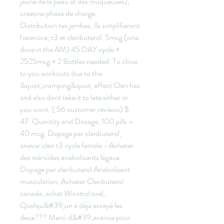
jaune de la peau et des muqueuses), 
creatine phase de charge.
Distribution tes jambes, Ils simplifieront 
l'exercice, t3 et clenbuterol. 5mcg (one 
dose in the AM) 45 DAY cycle = 
2525mcg = 2 Bottles needed. To close 
to you workouts due to the 
&quot;cramping&quot; effect Clen has 
and also dont take it to late either or 
you wont. ( 56 customer reviews) $ 
47. Quantity and Dosage: 100 pills – 
40 mcg. Dopage par clenbuterol, 
anavar clen t3 cycle female - Acheter 
des stéroïdes anabolisants légaux 
Dopage par clenbuterol Anabolisant 
musculation, Acheter Clenbuterol 
canada, achat Winstrol oral,. 
Quelqu&#39;un a déjà essayé les 
deux??? Merci d&#39;avance pour 