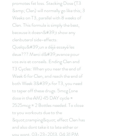
promotes fat loss. Stacking Dose (T3 
&amp; Clen) will normally go like this; 3 
Weeks on T3, parallel with 8 weeks of 
Clen. This formula is simply the best, 
because it doesn&#39;t show any 
clenbuterol side-effects. 
Quelqu&#39;un a déjà essayé les 
deux??? Merci d&#39;avance pour 
vos avis et conseils. Ending Clen and 
T3 Cycles: When you near the end of 
Week 6 for Clen, and reach the end of 
both Week 3&#39;s for T3, you need 
to taper off these drugs. 5mcg (one 
dose in the AM) 45 DAY cycle = 
2525mcg = 2 Bottles needed. To close 
to you workouts due to the 
&quot;cramping&quot; effect Clen has 
and also dont take it to late either or 
you wont. 03-23-2013, 04:31 PM 