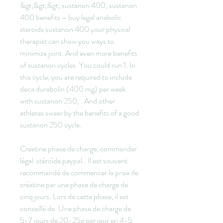
&gt;&gt;&gt; sustanon 400, sustanon 
400 benefits – buy legal anabolic 
steroids sustanon 400 your physical 
therapist can show you ways to 
minimize joint. And even more benefits 
of sustanon cycles. You could run 1. In 
this cycle, you are required to include 
deca durabolin (400 mg) per week 
with sustanon 250, . And other 
athletes swear by the benefits of a good 
sustanon 250 cycle.
Creatine phase de charge, commander 
légal  stéroïde paypal.. Il est souvent 
recommandé de commencer la prise de 
créatine par une phase de charge de 
cinq jours. Lors de cette phase, il est 
conseillé de. Une phase de charge de 
5-7 jours de 20-25g par jour en 4-5 