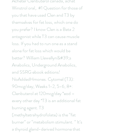
Acheter Clenbuterol canada, achat 
Winstrol oral,. #1 Question for those of 
you that have used Clen and T3 by 
themselves for fat loss, which one do 
you prefer? I know Clen is a Beta 2 
antagonist while T3 can cause muscle 
loss. If you had to run one as a stand 
alone for fat loss which would be 
better? William Llewellyn&#39;s 
Anabolics, Underground Anabolics, 
and SSRG ebook editions! 
NoAddedHmones. Cytomel (T3): 
90mcg/day; Weeks 1-2, 5-6, 8+: 
Clenbuterol at 120mcg/day *eod – 
every other day *T3 is an additional fat 
burning agent. T3 
(methyltetrahydrofolate) is the “fat 
burner” or “metabolism stimulant. ” It’s 
a thyroid gland-derived hormone that 