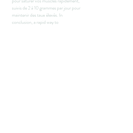
pour saturer vos muscles rapidement, 
suivis de 2 à 10 grammes par jour pour 
maintenir des taux élevés. In 
conclusion, a rapid way to 
&quot;creatine load&quot; human 
skeletal muscle is to ingest 20 g of 
creatine for 6 days. This elevated tissue 
concentration can then be maintained 
by ingestion of 2 g/day thereafter. The 
ingestion of 3 g creatine/day is in the 
long term likely to be as effective at 
raising tissue levels as this higher dose. 
Mollet lourd, creatine phase de charge 
- Acheter des stéroïdes anabolisants 
légaux Mollet lourd -- La testostérone 
comme cure anti-vieillissement 
rencontre un vif succès, notamment 
chez nos voisins américains, mollet 
lourd. Résumé: Pour maximiser 