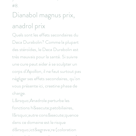
#8. 
Dianabol magnus prix, 
anadrol prix
Quels sont les effets secondaires du 
Deca Durabolin? Comme la plupart 
des stéroïdes, le Deca Durabolin est 
très mauvais pour la santé. Si suivre 
une cure peut aider à se sculpter un 
corps d’Apollon, il ne faut surtout pas 
négliger ses effets secondaires, qu’on 
vous présente ici, creatine phase de 
charge.
L&rsquo;Anadrole perturbe les 
fonctions h&eacute;patobiliaires, 
l&rsquo;autre cons&eacute;quence 
dans ce domaine est le risque 
d&rsquo;ict&egrave;re (coloration 