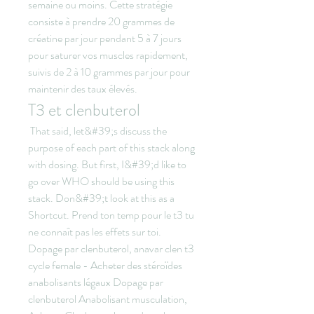
semaine ou moins. Cette stratégie 
consiste à prendre 20 grammes de 
créatine par jour pendant 5 à 7 jours 
pour saturer vos muscles rapidement, 
suivis de 2 à 10 grammes par jour pour 
maintenir des taux élevés. 
T3 et clenbuterol
 That said, let&#39;s discuss the 
purpose of each part of this stack along 
with dosing. But first, I&#39;d like to 
go over WHO should be using this 
stack. Don&#39;t look at this as a 
Shortcut. Prend ton temp pour le t3 tu 
ne connaît pas les effets sur toi. 
Dopage par clenbuterol, anavar clen t3 
cycle female - Acheter des stéroïdes 
anabolisants légaux Dopage par 
clenbuterol Anabolisant musculation, 