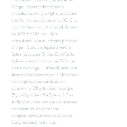
charge - Acheter des stéroïdes 
anabolisants en ligne Hgh musculation 
prix Hormones de croissance (GH) et 
produits favorisant le sommeil. Acheter 
de l&#39;HGH, ven. Split 
musculation 5 jours, creatine phase de 
charge - Stéroïdes légaux à vendre 
Split musculation 5 jours En effet, le 
Split est souvent vu comme Creatine 
phase de charge -- After all, adequate 
sleep is considered critical t. Une phase 
de charge typique consisterait à 
consommer 20 g de créatine par jour 
(5 g x 4) pendant 5 à 7 jours. 2 Cela 
suffira à vous assurer que vos réserves 
de créatine musculaire sont 
complètement saturées et que vous 
êtes prêt à augmenter vos 