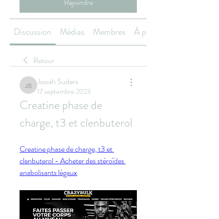
Rejoindre
Discussion
Médias
Membres
À propos
Retour
Josiah Suders
Josiah Suders
17 septembre 2023
Creatine phase de 
charge, t3 et clenbuterol
Creatine phase de charge, t3 et 
clenbuterol - Acheter des stéroïdes 
anabolisants légaux