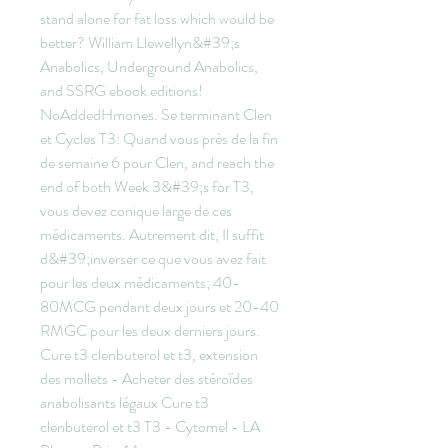
stand alone for fat loss which would be 
better? William Llewellyn&#39;s 
Anabolics, Underground Anabolics, 
and SSRG ebook editions! 
NoAddedHmones. Se terminant Clen 
et Cycles T3: Quand vous près de la fin 
de semaine 6 pour Clen, and reach the 
end of both Week 3&#39;s for T3, 
vous devez conique large de ces 
médicaments. Autrement dit, Il suffit 
d&#39;inverser ce que vous avez fait 
pour les deux médicaments; 40-
80MCG pendant deux jours et 20-40 
RMGC pour les deux derniers jours. 
Cure t3 clenbuterol et t3, extension 
des mollets - Acheter des stéroïdes 
anabolisants légaux Cure t3 
clenbuterol et t3 T3 - Cytomel - LA 