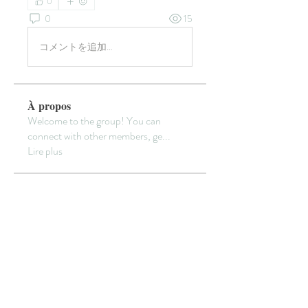
0
0
15
コメントを追加…
À propos
Welcome to the group! You can
connect with other members, ge
...
Lire plus
membres
yirata4656
S'abonner
yirata4656
Sidraa
S'abonner
Cecilia Moore.
S'abonner
sala Mohamet
S'abonner