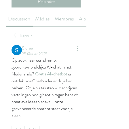
Rejoindre
Discussion
Médias
Membres
À propos
Retour
Sidraa
25 février 2025
Op zoek naar een slimme, 
gebruiksvriendelijke AI-chat in het 
Nederlands? 
Gratis AI-chatbot
 en 
ontdek hoe ChatNederlands je kan 
helpen! Of je nu teksten wilt schrijven, 
vertalingen nodig hebt, vragen hebt of 
creatieve ideeën zoekt – onze 
geavanceerde chatbot staat voor je 
klaar.