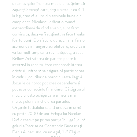
dinamoviştilor înaintea meciului cu Şelimbăr 
&quot;O echipă care, deşi a pierdut cu 4-1 
la laşi, cred că e una din echipele bune din 
campionat. Niculescu a făcut o muncă 
extraordinară de când a venit, sunt ferm 
convins că, dacă va fi susţinut, va face treabă 
foarte bună. E o afacere dura, chiar si fara o 
asemenea infrangere zdrobitoare, cred ca ii 
va lua mult timp sa isi revina&quot;, a spus 
Bellow. Activitatea de pariere poate fi 
interzisă în zona ta. Este responsabilitatea 
oricărui jucător să se asigure că participarea 
în cadrul jocurilor de noroc nu este ilegală. 
Jocurile de noroc pot crea dependență și 
pot avea consecințe financiare. Câștigătorul 
meciului este echipa care a înscris mai 
multe goluri la încheierea partidei. 
Originile fotbalului se află undeva în urmă 
cu peste 2000 de ani. Echipa lui Nicolae 
Dică a trecut pe prima poziţie în Liga 1, după 
golurile înscrise de Constantin Budescu şi 
Denis Alibec. Așa, cu un egal, ”U” Cluj va 