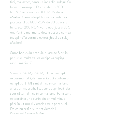
faci, mai exact, pentru a indeplini rulajul. Sa 
luam un exemplu! Daca ai depus 300 
RON ?i ai primi inca 300 RON de la 
Maxbet Casino drept bonus, va trebui sa 
joci totalul de 600 RON de 30 de ori. Ei 
bine, acei 200 RON vor trebui juca?i de 5 
ori. Pentru mai multe detalii despre cum sa 
indepline?ti cerin?ele, vezi ghidul de rulaj 
Maxbet!
Suma bonusului trebuie rulata de 5 ori in 
pariuri cumulative, ce echipă va câștiga 
restul meciului?.
Știam că &#39;U&#39; Cluj e o echipă 
experimentată, dar am arătat că suntem o 
echipă bună. Mă simt din ce în ce mai bine, 
a fost un meci dificil azi, sunt puțin lovit, dar 
sper că va fi din ce în ce mai bine. Fanii sunt 
extaordinari, ne susțin din primul minut 
până în ultimul și victoria asta e pentru ei. 
De ce nu ar fi o surpriză victoria lui 
Progresul Spartac în fața 