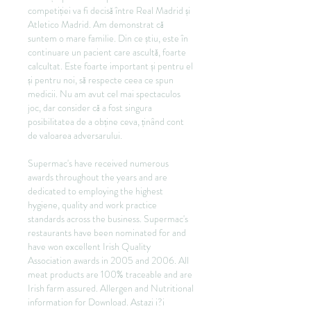
competiției va fi decisă între Real Madrid și 
Atletico Madrid. Am demonstrat că 
suntem o mare familie. Din ce știu, este în 
continuare un pacient care ascultă, foarte 
calcultat. Este foarte important și pentru el 
și pentru noi, să respecte ceea ce spun 
medicii. Nu am avut cel mai spectaculos 
joc, dar consider că a fost singura 
posibilitatea de a obține ceva, ținând cont 
de valoarea adversarului. 
Supermac's have received numerous 
awards throughout the years and are 
dedicated to employing the highest 
hygiene, quality and work practice 
standards across the business. Supermac's 
restaurants have been nominated for and 
have won excellent Irish Quality 
Association awards in 2005 and 2006. All 
meat products are 100% traceable and are 
Irish farm assured. Allergen and Nutritional 
information for Download. Astazi i?i 