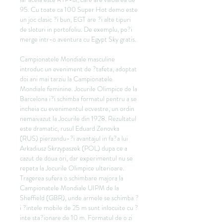
95. Cu toate ca 100 Super Hot demo este 
un joc clasic ?i bun, EGT are ?i alte tipuri 
de sloturi in portofoliu. De exemplu, po?i 
merge intr-o aventura cu Egypt Sky gratis.
Campionatele Mondiale masculine 
introduc un eveniment de ?tafeta, adoptat 
doi ani mai tarziu la Campionatele 
Mondiale feminine. Jocurile Olimpice de la 
Barcelona i?i schimba formatul pentru a se 
incheia cu evenimentul ecvestre, un ordin 
nemaivazut la Jocurile din 1928. Rezultatul 
este dramatic, rusul Eduard Zenovka 
(RUS) pierzandu-?i avantajul in fa?a lui 
Arkadiusz Skrzypaszek (POL) dupa ce a 
cazut de doua ori, dar experimentul nu se 
repeta la Jocurile Olimpice ulterioare. 
Tragerea sufera o schimbare majora la 
Campionatele Mondiale UIPM de la 
Sheffield (GBR), unde armele se schimba ?
i ?intele mobile de 25 m sunt inlocuite cu ?
inte sta?ionare de 10 m. Formatul de o zi 