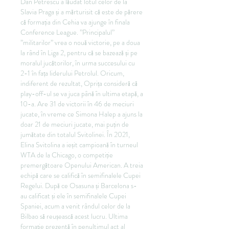
Dan Petrescu a lăudat lotul celor de la 
Slavia Praga și a mărturisit că este de părere 
că formația din Cehia va ajunge în finala 
Conference League. ”Principalul” 
”militarilor” vrea o nouă victorie, pe a doua 
la rând în Liga 2, pentru că se bazează și pe 
moralul jucătorilor, în urma succesului cu 
2-1 în fața liderului Petrolul. Oricum, 
indiferent de rezultat, Oprița consideră că 
play-off-ul se va juca până în ultima etapă, a 
10-a. Are 31 de victorii în 46 de meciuri 
jucate, în vreme ce Simona Halep a ajuns la 
doar 21 de meciuri jucate, mai puțin de 
jumătate din totalul Svitolinei. În 2021, 
Elina Svitolina a ieșit campioană în turneul 
WTA de la Chicago, o competiție 
premergătoare Openului American. A treia 
echipă care se califică în semifinalele Cupei 
Regelui. După ce Osasuna și Barcelona s-
au calificat și ele în semifinalele Cupei 
Spaniei, acum a venit rândul celor de la 
Bilbao să reușească acest lucru. Ultima 
formație prezentă în penultimul act al 