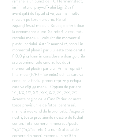
rămâne la un punct de FC Hermannstadt, 
iar în returul play-off-ului Ligii 2 va fi 
avantajată de faptul că va juca mai multe 
meciuri pe teren propriu. Pariul 
&quot;Restul meciului&quot; e oferit doar 
la evenimentele live. Se referă la rezultatul 
restului meciului, calculat din momentul 
plasării pariului. Asta înseamnă că, scorul în 
momentul plasării pariului este considerat a 
fi 0:0 şi că luăm în considerare doar golurile 
sau evenimentele care au loc după 
momentul plasării pariului. Prima repriză / 
final meci (P/F) – Se indică echipa care va 
conduce la finalul primei reprize și echipa 
care va câștiga meciul. Opţiuni de pariere: 
1/1, 1/X, 1/2, X/1, X/X, X/2, 2/1, 2/X, 2/2. 
Aceasta pagina de la Casa Pariurilor arata 
toate previziunile de fotbal pentru azi, 
maine si weekend de la pronosticii/expertii 
nostri, toate previziunile noastre de fotbal 
contin. Total cornere in meci sub/peste 
”n,5” (”n,5”se referă la numărul total de 
cornere din meci) Exemplu: n,5=10,5. 