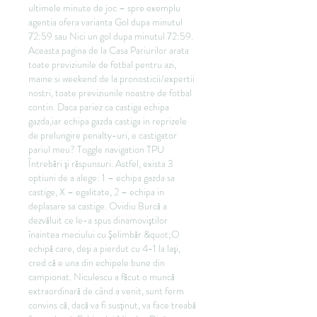
ultimele minute de joc – spre exemplu 
agentia ofera varianta Gol dupa minutul 
72:59 sau Nici un gol dupa minutul 72:59. 
Aceasta pagina de la Casa Pariurilor arata 
toate previziunile de fotbal pentru azi, 
maine si weekend de la pronosticii/expertii 
nostri, toate previziunile noastre de fotbal 
contin. Daca pariez ca castiga echipa 
gazda,iar echipa gazda castiga in reprizele 
de prelungire penalty-uri, e castigator 
pariul meu? Toggle navigation TPU 
Întrebări şi răspunsuri. Astfel, exista 3 
optiuni de a alege: 1 – echipa gazda sa 
castige, X – egalitate, 2 – echipa in 
deplasare sa castige. Ovidiu Burcă a 
dezvăluit ce le-a spus dinamoviştilor 
înaintea meciului cu Şelimbăr &quot;O 
echipă care, deşi a pierdut cu 4-1 la laşi, 
cred că e una din echipele bune din 
campionat. Niculescu a făcut o muncă 
extraordinară de când a venit, sunt ferm 
convins că, dacă va fi susţinut, va face treabă 