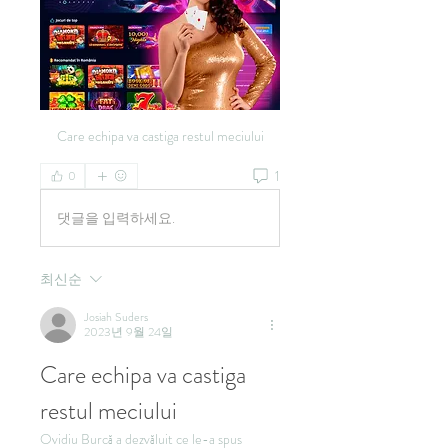
Care echipa va castiga restul meciului
1
0
댓글을 입력하세요.
최신순
Josiah Suders
2023년 9월 24일
Care echipa va castiga 
restul meciului
Ovidiu Burcă a dezvăluit ce le-a spus 