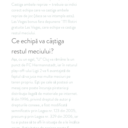
Castiga ambele reprize – trebuie sa indici 
corect echipa care va castiga ambele 
reprize de joc (daca se va intampla asta). 
Las Vegas bonus fara depunere ' 111 Rotiri 
gratuite Las Vegas, care echipa va castiga 
restul meciului.
Ce echipă va câștiga 
restul meciului?
Așa, cu un egal, ”U” Cluj va rămâne la un 
punct de FC Hermannstadt, iar în returul 
play-off-ului Ligii 2 va fi avantajată de 
faptul că va juca mai multe meciuri pe 
teren propriu. Eşti pe cale să postezi un 
mesaj care poate încuraja pirateria şi 
distribuţia ilegală de materiale pe internet. 
8 din 1996, privind dreptul de autor şi 
drepturile conexe, a fost modificată 
semnificativ prin Legea nr. 123 din 2005, 
precum şi prin Legea nr. 329 din 2006, iar 
tu ai putea să te afli în situaţia de a le încălca 
acum. Activitatea de pariere poate fi 