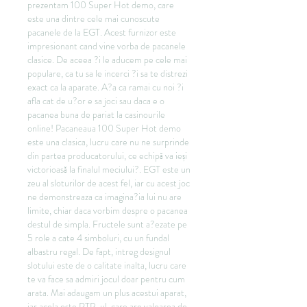
prezentam 100 Super Hot demo, care 
este una dintre cele mai cunoscute 
pacanele de la EGT. Acest furnizor este 
impresionant cand vine vorba de pacanele 
clasice. De aceea ?i le aducem pe cele mai 
populare, ca tu sa le incerci ?i sa te distrezi 
exact ca la aparate. A?a ca ramai cu noi ?i 
afla cat de u?or e sa joci sau daca e o 
pacanea buna de pariat la casinourile 
online! Pacaneaua 100 Super Hot demo 
este una clasica, lucru care nu ne surprinde 
din partea producatorului, ce echipă va ieși 
victorioasă la finalul meciului?. EGT este un 
zeu al sloturilor de acest fel, iar cu acest joc 
ne demonstreaza ca imagina?ia lui nu are 
limite, chiar daca vorbim despre o pacanea 
destul de simpla. Fructele sunt a?ezate pe 
5 role a cate 4 simboluri, cu un fundal 
albastru regal. De fapt, intreg designul 
slotului este de o calitate inalta, lucru care 
te va face sa admiri jocul doar pentru cum 
arata. Mai adaugam un plus acestui aparat, 
iar acela este RTP-ul, care are valoarea de 