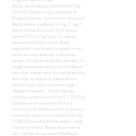
&quot;câinilor&quot; articol scris de Digi 
Sport 02. Dinamo va juca împotriva lui 
Progresul Spartac în primul meci din istoria 
&quot;câinilor roșii&quot; în Liga 2. Liga 2 
Adrian Erimia, antrenorul lui Progresul 
Spartac / Foto: Digi Sport. Ce spuneți 
dumneavoastră este corect. Acest 
regulament care va intra în vigoare nu-mi 
va mai da ocazia să accept o asemenea 
situație. Oricum nu aș mai face așa ceva. Eu 
pregăteam echipa a doua și am vrut să ajut, 
asta a fost intenția mea. Nu cred că aș putea 
să vorbesc eu despre ce trăiește Pintilii. 
Dan Petrescu, discurs subiectiv după 
câștigarea meciului: „Noi am meritat 
victoria și suntem favoriți la titlu”. CFR Cluj 
a pierdut un joc important la Farul și 
antrenorul Dan Petrescu a fost modest și a 
recunoscut superioritatea adversarului său. 
VIDEO Şumudică îşi felicită jucătorii, după 
victoria cu Viitorul: &quot;Au caracter şi 
sunt o echipă care produce fotbal&quot;. 