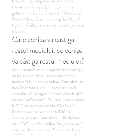
foarte bună. Echipa lui Nicolae Dică a 
trecut pe prima poziţie în Liga 1, după 
golurile înscrise de Constantin Budescu şi 
Denis Alibec.  Cerine de rulaj de 40x ca?
tiguri, in 7 zile., care echipa va castiga restul 
meciului.
Care echipa va castiga 
restul meciului, ce echipă 
va câștiga restul meciului?
Asta inseamna ca i?i pregate?ti o strategie 
de joc cu riscuri reduse pe care o po?i 
incerca ?i la un casino online. Cum altfel sa 
inve?i secretele jocului daca nu cuno?ti 
simbolurile? Strugurii ' platesc pana la 400 
de credite Pepenii ?i Prunele ' platesc pana 
la 200 de credite Lamaile, Cire?ele ?i 
Portocalele ' platesc pana la 100 de 
credite. Acestea sunt simbolurile de baza 
din 100 Super Hot online, dar jocul n-ar fi 
complet daca n-ar avea ?i speciale. Joaca 