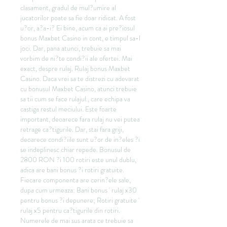
clasament, gradul de mul?umire al 
jucatorilor poate sa fie doar ridicat. A fost 
u?or, a?a-i? Ei bine, acum ca ai pre?iosul 
bonus Maxbet Casino in cont, e timpul sa-l 
joci. Dar, pana atunci, trebuie sa mai 
vorbim de ni?te condi?ii ale ofertei. Mai 
exact, despre rulaj. Rulaj bonus Maxbet 
Casino. Daca vrei sa te distrezi cu adevarat 
cu bonusul Maxbet Casino, atunci trebuie 
sa tii cum se face rulajul., care echipa va 
castiga restul meciului. Este foarte 
important, deoarece fara rulaj nu vei putea 
retrage ca?tigurile. Dar, stai fara griji, 
deoarece condi?iile sunt u?or de in?eles ?i 
se indeplinesc chiar repede. Bonusul de 
2800 RON ?i 100 rotiri este unul dublu, 
adica are bani bonus ?i rotiri gratuite. 
Fiecare componenta are cerin?ele sale, 
dupa cum urmeaza: Bani bonus ' rulaj x30 
pentru bonus ?i depunere; Rotiri gratuite ' 
rulaj x5 pentru ca?tigurile din rotiri. 
Numerele de mai sus arata ce trebuie sa 