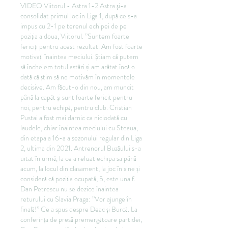
VIDEO Viitorul - Astra 1-2 Astra şi-a 
consolidat primul loc în Liga 1, după ce s-a 
impus cu 2-1 pe terenul echipei de pe 
poziţia a doua, Viitorul. ”Suntem foarte 
fericiți pentru acest rezultat. Am fost foarte 
motivați înaintea meciului. Știam că putem 
să încheiem totul astăzi și am arătat încă o 
dată că știm să ne motivăm în momentele 
decisive. Am făcut-o din nou, am muncit 
până la capăt și sunt foarte fericit pentru 
noi, pentru echipă, pentru club. Cristian 
Pustai a fost mai darnic ca niciodată cu 
laudele, chiar înaintea meciului cu Steaua, 
din etapa a 16-a a sezonului regular din Liga 
2, ultima din 2021. Antrenorul Buzăului s-a 
uitat în urmă, la ce a relizat echipa sa până 
acum, la locul din clasament, la joc în sine și 
consideră că poziția ocupată, 5, este una f. 
Dan Petrescu nu se dezice înaintea 
returului cu Slavia Praga: ”Vor ajunge în 
finală!” Ce a spus despre Deac și Burcă. La 
conferința de presă premergătoare partidei, 