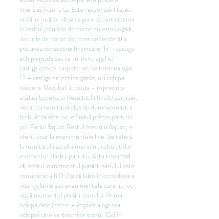
interzisă în zona ta. Este responsabilitatea 
oricărui jucător să se asigure că participarea 
în cadrul jocurilor de noroc nu este ilegală. 
Jocurile de noroc pot crea dependență și 
pot avea consecințe financiare. 1x – castiga 
echipa gazda sau se termina egal x2 – 
castiga echipa oaspete sau se termina egal 
12 – castiga ori echipa gazda, ori echipa 
oaspete. Rezultat la pauza – reprezinta 
acelasi lucru ca si Rezultat la finalul partidei, 
decat ca rezultatul ales de dumneavoastra 
trebuie sa aiba loc la finalul primei parti de 
joc. Pariul &quot;Restul meciului&quot; e 
oferit doar la evenimentele live. Se referă 
la rezultatul restului meciului, calculat din 
momentul plasării pariului. Asta înseamnă 
că, scorul în momentul plasării pariului este 
considerat a fi 0:0 şi că luăm în considerare 
doar golurile sau evenimentele care au loc 
după momentul plasării pariului. Prima 
echipa care inscrie – implica alegerea 
echipei care va deschide scorul. Gol in 