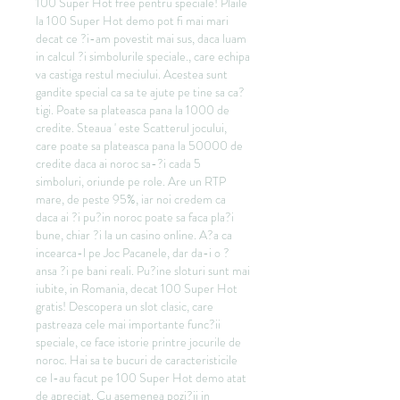
100 Super Hot free pentru speciale! Plaile 
la 100 Super Hot demo pot fi mai mari 
decat ce ?i-am povestit mai sus, daca luam 
in calcul ?i simbolurile speciale., care echipa 
va castiga restul meciului. Acestea sunt 
gandite special ca sa te ajute pe tine sa ca?
tigi. Poate sa plateasca pana la 1000 de 
credite. Steaua ' este Scatterul jocului, 
care poate sa plateasca pana la 50000 de 
credite daca ai noroc sa-?i cada 5 
simboluri, oriunde pe role. Are un RTP 
mare, de peste 95%, iar noi credem ca 
daca ai ?i pu?in noroc poate sa faca pla?i 
bune, chiar ?i la un casino online. A?a ca 
incearca-l pe Joc Pacanele, dar da-i o ?
ansa ?i pe bani reali. Pu?ine sloturi sunt mai 
iubite, in Romania, decat 100 Super Hot 
gratis! Descopera un slot clasic, care 
pastreaza cele mai importante func?ii 
speciale, ce face istorie printre jocurile de 
noroc. Hai sa te bucuri de caracteristicile 
ce l-au facut pe 100 Super Hot demo atat 
de apreciat. Cu asemenea pozi?ii in 