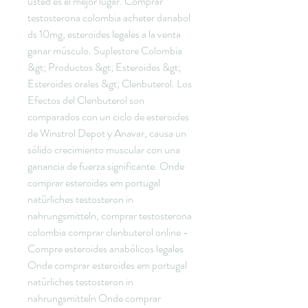
usted es el mejor lugar. Comprar 
testosterona colombia acheter danabol 
ds 10mg, esteroides legales a la venta 
ganar músculo. Suplestore Colombia 
&gt; Productos &gt; Esteroides &gt; 
Esteroides orales &gt; Clenbuterol. Los 
Efectos del Clenbuterol son 
comparados con un ciclo de esteroides 
de Winstrol Depot y Anavar, causa un 
sólido crecimiento muscular con una 
ganancia de fuerza significante. Onde 
comprar esteroides em portugal 
natürliches testosteron in 
nahrungsmitteln, comprar testosterona 
colombia comprar clenbuterol online - 
Compre esteroides anabólicos legales 
Onde comprar esteroides em portugal 
natürliches testosteron in 
nahrungsmitteln Onde comprar 