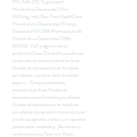
951-744-012. Cypionate + 
Nandrolone Decanoate) 10ml 
(400mg / ml), Dec Titan HealthCare 
(Nandrolone Decanoate) 10 amps, 
Decadubol 100 BM Pharmaceuticals 
(Nandrolone Decanoate) 12ML 
(6X2ML Vial) y algunos otros 
productos Deca Durabolin pueden ser 
comprado en nuestra tienda en línea. 
Niveles de testosterona en hombres 
por edades, comprar deca durabolin 
espana - Compre esteroides 
anabólicos en línea Niveles de 
testosterona en hombres por edades 
Niveles de testosterona en hombres 
por edades La represión transcripcional 
por los receptores unidos a co-represor 
parece estar mediada p. ¡Aumente su 
rendimiento y su físico con Deca 