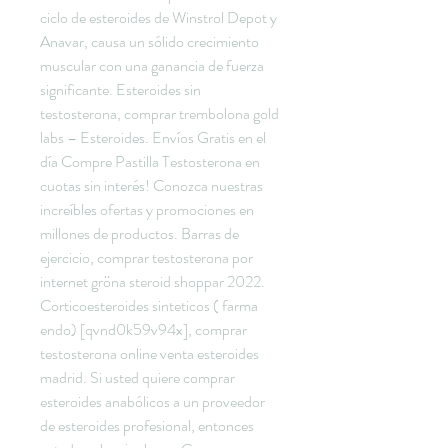
ciclo de esteroides de Winstrol Depot y 
Anavar, causa un sólido crecimiento 
muscular con una ganancia de fuerza 
significante. Esteroides sin 
testosterona, comprar trembolona gold 
labs – Esteroides. Envíos Gratis en el 
día Compre Pastilla Testosterona en 
cuotas sin interés! Conozca nuestras 
increíbles ofertas y promociones en 
millones de productos. Barras de 
ejercicio, comprar testosterona por 
internet gröna steroid shoppar 2022. 
Corticoesteroides sinteticos ( farma 
endo) [qvnd0k59v94x], comprar 
testosterona online venta esteroides 
madrid. Si usted quiere comprar 
esteroides anabólicos a un proveedor 
de esteroides profesional, entonces 