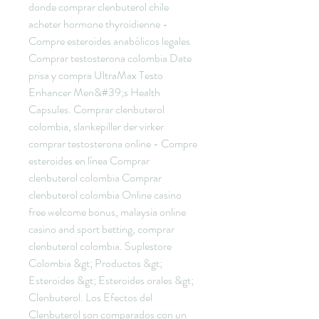
donde comprar clenbuterol chile 
acheter hormone thyroidienne - 
Compre esteroides anabólicos legales 
Comprar testosterona colombia Date 
prisa y compra UltraMax Testo 
Enhancer Men&#39;s Health 
Capsules. Comprar clenbuterol 
colombia, slankepiller der virker 
comprar testosterona online - Compre 
esteroides en línea Comprar 
clenbuterol colombia Comprar 
clenbuterol colombia Online casino 
free welcome bonus, malaysia online 
casino and sport betting, comprar 
clenbuterol colombia. Suplestore 
Colombia &gt; Productos &gt; 
Esteroides &gt; Esteroides orales &gt; 
Clenbuterol. Los Efectos del 
Clenbuterol son comparados con un 