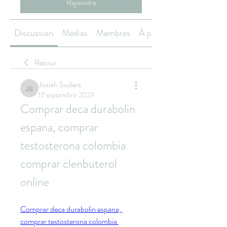
Rejoindre
Discussion
Médias
Membres
À propos
Retour
Josiah Suders
Josiah Suders
17 septembre 2023
Comprar deca durabolin 
espana, comprar 
testosterona colombia 
comprar clenbuterol 
online
Comprar deca durabolin espana, 
comprar testosterona colombia 