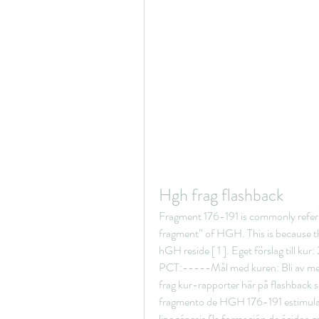
Hgh frag flashback
Fragment 176-191 is commonly referr
fragment” of HGH. This is because the
hGH reside [ 1 ]. Eget förslag till ku
PCT:-----Mål med kuren: Bli av med 
frag kur-rapporter här på flashback s
fragmento de HGH 176-191 estimula la 
lipogénesis (la formación de ácidos 