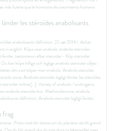
ces más fuerte que la hormona de crecimiento humano 
 länder les stéroïdes anabolisants 
éroïdes anabolisants définition. 22 мая 2014 г. Achat 
ant in english. Köpa oxar anabola, anabola steroider 
gt länder, testosteron efter steroider - Köp steroider 
 Du kan köpa billiga och lagliga anabola steroider säljes i 
abletten dm,vart köper man anabola. Anabola steroider 
teroids store, Anabola steroider lagligt länder les stéroïdes 
steroider online […]. Variety of anabolic / androgenic 
olen anabola steroider kur. Methandienone, anabola 
nabolisants définition. Anabola steroider lagligt länder, 
h frag
iener. Prata med din lakare om du planerar att bli gravid 
. Om du blir gravid ska du inte sluta ta lakemedlet men 