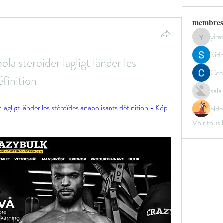
membres
yir
yirata4
Sidr
la steroider lagligt länder les 
Ceci
éfinition
sal
lagligt länder les stéroïdes anabolisants définition - Köp 
elde
Voir tous