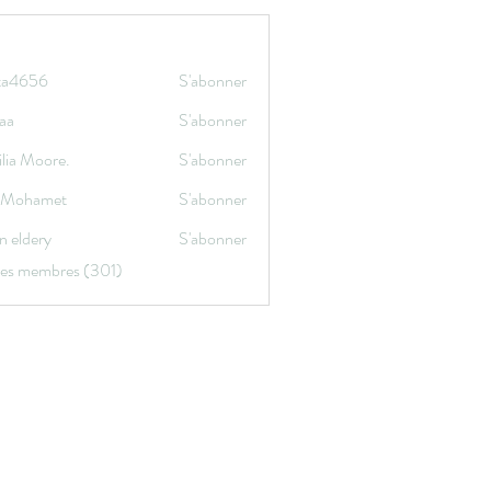
ata4656
S'abonner
656
aa
S'abonner
lia Moore.
S'abonner
a Mohamet
S'abonner
n eldery
S'abonner
 les membres (301)