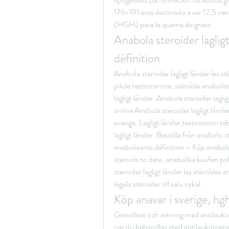
176-191 está destinado a ser 12,5 ve
(HGH) para la quema de grasa. 
Anabola steroider lagligt
définition
Anabola steroider lagligt länder les st
pilule testosterone, stéroïde anabolis
lagligt länder. Anabola steroider lagli
online Anabola steroider lagligt länder
sverige. Lagligt länder,testosteron t
lagligt länder. Beställa från anabolic s
anabolisants définition – Köp anabola 
steroids to date, anabolika kaufen p
steroider lagligt länder les stéroïdes a
legala steroider till salu cykel. 
Köp anavar i sverige, hg
Graviditet och amning med antileukotr
nar du behandlas med antileukotriener