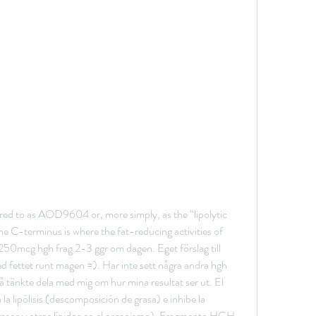
ed to as AOD9604 or, more simply, as the “lipolytic 
 C-terminus is where the fat-reducing activities of 
r: 250mcg hgh frag 2-3 ggr om dagen. Eget förslag till 
fettet runt magen =). Har inte sett några andra hgh 
å tänkte dela med mig om hur mina resultat ser ut. El 
lipólisis (descomposición de grasa) e inhibe la 
grasos y otros lípidos en el organismo). Fragmento HGH 