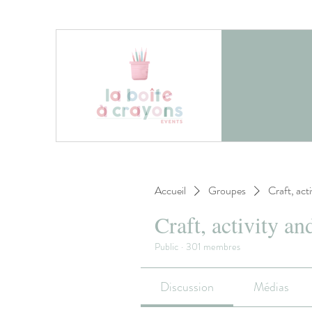
Accueil
Groupes
Craft, act
Craft, activity an
Public
·
301 membres
Discussion
Médias