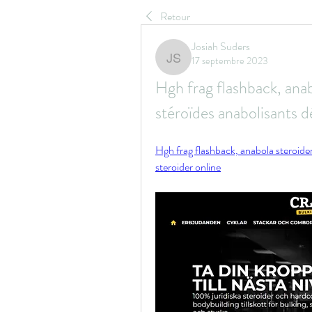
Retour
Josiah Suders
17 septembre 2023
Josiah Suders
Hgh frag flashback, anabo
stéroïdes anabolisants d
Hgh frag flashback, anabola steroider 
steroider online