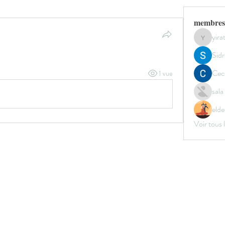
membres
yir
yirata4
.
Sidr
Ceci
1 vue
sal
elde
Voir tous