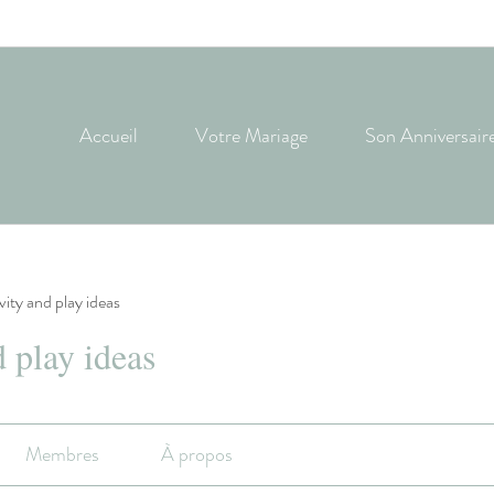
Accueil
Votre Mariage
Son Anniversair
ivity and play ideas
d play ideas
Membres
À propos