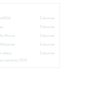
ata4656
S'abonner
656
aa
S'abonner
lia Moore.
S'abonner
a Mohamet
S'abonner
n eldery
S'abonner
 les membres (301)