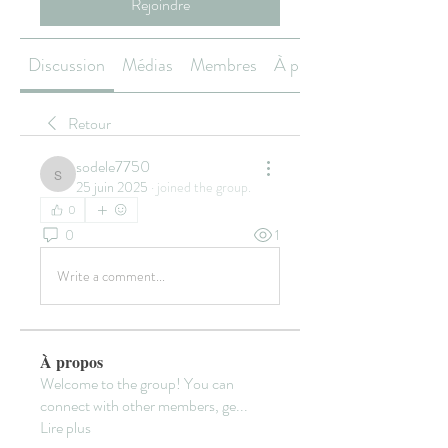
Rejoindre
Discussion
Médias
Membres
À propos
Retour
sodele7750
sodele7750
25 juin 2025
·
joined the group.
0
0
1
Write a comment...
À propos
Welcome to the group! You can
connect with other members, ge
...
Lire plus