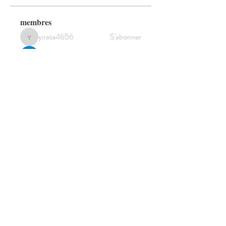
membres
yirata4656
S'abonner
yirata4656
Sidraa
S'abonner
Cecilia Moore.
S'abonner
sala Mohamet
S'abonner
elden eldery
S'abonner
Voir tous les membres (301)
© 2022 by HANNEBICQUE
EMMANUEL -
graphisme.manu@gmail.com