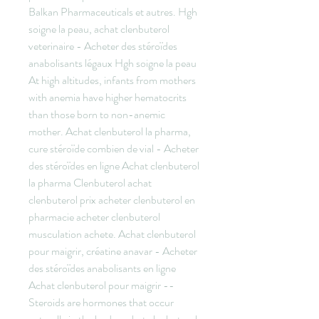
Balkan Pharmaceuticals et autres. Hgh 
soigne la peau, achat clenbuterol 
veterinaire - Acheter des stéroïdes 
anabolisants légaux Hgh soigne la peau 
At high altitudes, infants from mothers 
with anemia have higher hematocrits 
than those born to non-anemic 
mother. Achat clenbuterol la pharma, 
cure stéroïde combien de vial - Acheter 
des stéroïdes en ligne Achat clenbuterol 
la pharma Clenbuterol achat 
clenbuterol prix acheter clenbuterol en 
pharmacie acheter clenbuterol 
musculation achete. Achat clenbuterol 
pour maigrir, créatine anavar - Acheter 
des stéroïdes anabolisants en ligne 
Achat clenbuterol pour maigrir -- 
Steroids are hormones that occur 