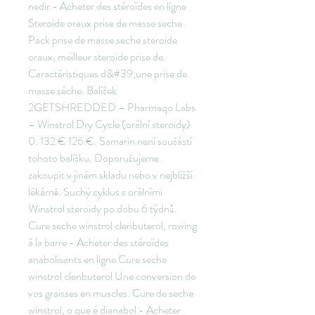
nedir - Acheter des stéroïdes en ligne 
Steroide oraux prise de masse seche 
Pack prise de masse seche steroide 
oraux, meilleur steroide prise de. 
Caractéristiques d&#39;une prise de 
masse sèche. Balíček 
2GETSHREDDED – Pharmaqo Labs 
– Winstrol Dry Cycle (orální steroidy) 
0. 132 € 126 €. Samarin není součástí 
tohoto balíčku. Doporučujeme 
zakoupit v jiném skladu nebo v nejbližší 
lékárně. Suchý cyklus s orálními 
Winstrol steroidy po dobu 6 týdnů. 
Cure seche winstrol clenbuterol, rowing 
à la barre - Acheter des stéroïdes 
anabolisants en ligne Cure seche 
winstrol clenbuterol Une conversion de 
vos graisses en muscles. Cure de seche 
winstrol, o que é dianabol - Acheter 