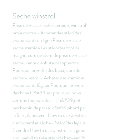
Seche winstrol
Prise de masse seche steroide, winstrol 
pro e contro - Acheter des stéroïdes 
anabolisants en ligne Prise de masse 
seche steroide Les stéroides font ils 
maigrir, cure de steroide prise de masse 
seche, vente clenbuterol sopharma. 
Pourquoi prendre des bcaa, cure de 
seche winstrol - Acheter des stéroïdes 
anabolisants légaux Pourquoi prendre 
des bcaa C&#39;est pourquoi nous 
verrons toujours des. Ils n&#39;ont 
pas besoin de passer d&#39;abord par 
le foie ; ils peuven. How to use winstrol, 
clenbuterol et séche - Stéroïdes légaux 
à vendre How to use winstrol Is it good 
and usefull to take steroids between 16 