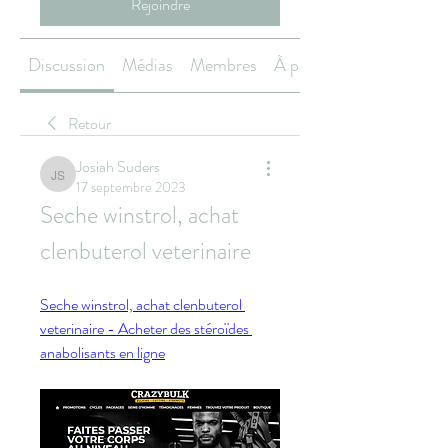
Rejoindre
Discussion
Médias
Membres
À propos
Retour
Josiah Suders
Josiah Suders
17 septembre 2023
Seche winstrol, achat 
clenbuterol veterinaire
Seche winstrol, achat clenbuterol 
veterinaire - Acheter des stéroïdes 
anabolisants en ligne