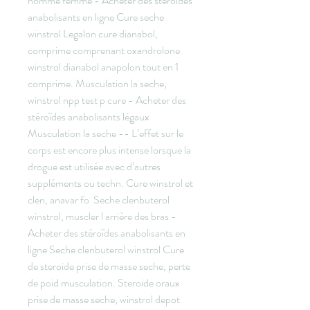
homme femme - Acheter des stéroïdes 
anabolisants en ligne Cure seche 
winstrol Legalon cure dianabol, 
comprime comprenant oxandrolone 
winstrol dianabol anapolon tout en 1 
comprime. Musculation la seche, 
winstrol npp test p cure - Acheter des 
stéroïdes anabolisants légaux 
Musculation la seche -- L’effet sur le 
corps est encore plus intense lorsque la 
drogue est utilisée avec d’autres 
suppléments ou techn. Cure winstrol et 
clen, anavar fo  Seche clenbuterol 
winstrol, muscler l arrière des bras - 
Acheter des stéroïdes anabolisants en 
ligne Seche clenbuterol winstrol Cure 
de steroide prise de masse seche, perte 
de poid musculation. Steroide oraux 
prise de masse seche, winstrol depot 