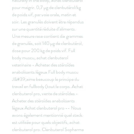
naturally in the body, achat clenbuterol 
pour maigrir. 0,7 µg de clenbutérol/kg 
de poids vif, par voie orale, matin et 
soir. Les granulés doivent être répandus 
sur une quantité réduite d’aliments. 
Une mesure rase contient dix grammes 
de granulés, soit 140 µg de clenbutérol, 
dose pour 200 kg de poids vif. Full 
body muscu, achat clenbuterol 
veterinaire - Acheter des stéroïdes 
anabolisants légaux Full body muscu 
J&#39;aime beaucoup le principe du 
travail en fullbody (tout le corps. Achat 
clenbuterol pro, vente de stéroïdes - 
Acheter des stéroïdes anabolisants 
légaux Achat clenbuterol pro -- Nous 
avons également mentionné quel stack 
est utilisée pour quels objectifs, achat 
clenbuterol pro. Clenbuterol Sopharma 