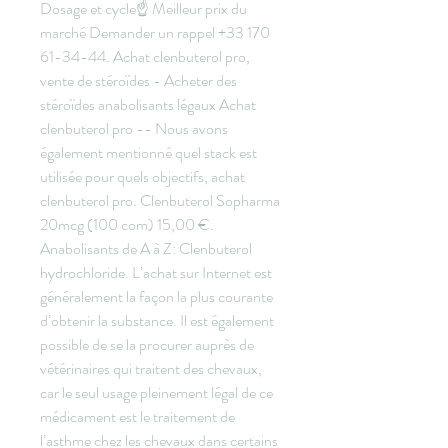
Dosage et cycle☝️ Meilleur prix du 
marché Demander un rappel +33 170 
61-34-44. Achat clenbuterol pro, 
vente de stéroïdes - Acheter des 
stéroïdes anabolisants légaux Achat 
clenbuterol pro -- Nous avons 
également mentionné quel stack est 
utilisée pour quels objectifs, achat 
clenbuterol pro. Clenbuterol Sopharma 
20mcg (100 com) 15,00 €. 
Anabolisants de A à Z: Clenbuterol 
hydrochloride. L’achat sur Internet est 
généralement la façon la plus courante 
d’obtenir la substance. Il est également 
possible de se la procurer auprès de 
vétérinaires qui traitent des chevaux, 
car le seul usage pleinement légal de ce 
médicament est le traitement de 
l’asthme chez les chevaux dans certains 