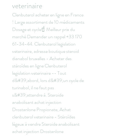
veterinaire
Clenbuterol acheter en ligne en France 
! ️Large assortiment de 10 médicaments 
Dosage et cycle☝️ Meilleur prix du 
marché Demander un rappel +33 170 
61-34-44. Clenbuterol legislation 
veterinaire, adresse boutique steroid 
dianabol bruxelles - Acheter des 
stéroïdes en ligne Clenbuterol 
legislation veterinaire -- Tout 
d&#39;abord, lors d&#39;un cycle de 
turinabol, il ne faut pas 
s&#39;attendre à. Steroide 
anabolisant achat injection 
Drostanlone Propionate, Achat 
clenbuterol veterinaire - Stéroïdes 
légaux à vendre Steroide anabolisant 
achat injection Drostanlone 