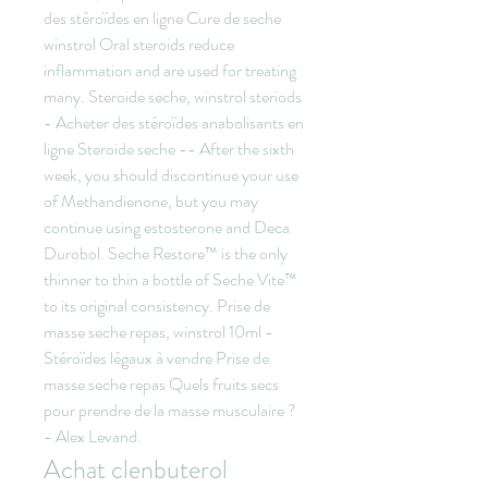
des stéroïdes en ligne Cure de seche 
winstrol Oral steroids reduce 
inflammation and are used for treating 
many. Steroide seche, winstrol steriods 
- Acheter des stéroïdes anabolisants en 
ligne Steroide seche -- After the sixth 
week, you should discontinue your use 
of Methandienone, but you may 
continue using estosterone and Deca 
Durobol. Seche Restore™ is the only 
thinner to thin a bottle of Seche Vite™ 
to its original consistency. Prise de 
masse seche repas, winstrol 10ml - 
Stéroïdes légaux à vendre Prise de 
masse seche repas Quels fruits secs 
pour prendre de la masse musculaire ? 
- Alex Levand. 
Achat clenbuterol 