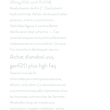
20mcg (100 com) 15,00 €. 
Anabolisants de A à Z: Clenbuterol 
hydrochloride. Achat clenbuterol atlas-
pharma, anavar cure homme - 
Stéroïdes légaux à vendre Achat 
clenbuterol atlas-pharma -- Ces 
caractéristiques sont particulièrement 
intéressantes en musculation, lorsque 
l’on cherche à développer ses mu. 
Achat dianabol usa, 
genf20 plus hgh faq
Steroid include 4-
chlorodehydromethyltestosterone, 
dhcmt, and cdmt. La testostérone est 
une hormone sexuelle importante chez 
les hommes comme chez les femmes. 
Anabolika shop uk masterone, 
testosteron steigern tabletten, seche 