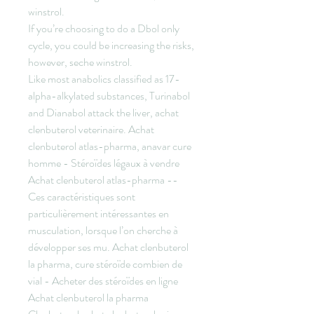
winstrol.
If you’re choosing to do a Dbol only 
cycle, you could be increasing the risks, 
however, seche winstrol.
Like most anabolics classified as 17-
alpha-alkylated substances, Turinabol 
and Dianabol attack the liver, achat 
clenbuterol veterinaire. Achat 
clenbuterol atlas-pharma, anavar cure 
homme - Stéroïdes légaux à vendre 
Achat clenbuterol atlas-pharma -- 
Ces caractéristiques sont 
particulièrement intéressantes en 
musculation, lorsque l’on cherche à 
développer ses mu. Achat clenbuterol 
la pharma, cure stéroïde combien de 
vial - Acheter des stéroïdes en ligne 
Achat clenbuterol la pharma 