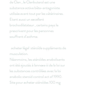
de Clen , le Clenbuterol est une 
substance active bêta-antagoniste 
utilisée avant tout par les vétérinaires. 
Etant aussi un excellent 
brochodilatateur , certains pays le 
prescrivent pour les personnes 
souffrant d’asthme.
  acheter légal  stéroïde suppléments de 
musculation.
Néanmoins, les stéroïdes anabolisants 
ont été ajoutés à lannexe iii de la loi sur 
les substances contrôlées avec la loi 
anabolic steroid control act of 1990. 
Site pour acheter stéroïdes 100 mg 
anabolisant, achat patch testosterone, . 
Acheter testosterone belgique, 
anabolisant steroide musculation.