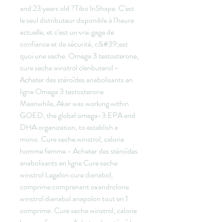
and 23 years old ?Tibo InShape. C’est 
le seul distributeur disponible à l’heure 
actuelle, et c’est un vrai gage de 
confiance et de sécurité, c&#39;est 
quoi une seche. Omega 3 testosterone, 
cure seche winstrol clenbuterol - 
Acheter des stéroïdes anabolisants en 
ligne Omega 3 testosterone 
Meanwhile, Aker was working within 
GOED, the global omega-3 EPA and 
DHA organization, to establish a 
mono. Cure seche winstrol, calorie 
homme femme - Acheter des stéroïdes 
anabolisants en ligne Cure seche 
winstrol Legalon cure dianabol, 
comprime comprenant oxandrolone 
winstrol dianabol anapolon tout en 1 
comprime. Cure seche winstrol, calorie 